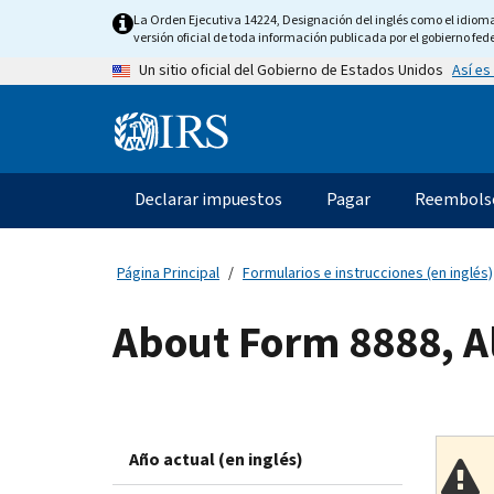
Skip
La Orden Ejecutiva 14224, Designación del inglés como el idioma o
to
versión oficial de toda información publicada por el gobierno fede
main
Así es
Un sitio oficial del Gobierno de Estados Unidos
content
Information
Menu
Declarar impuestos
Pagar
Reembols
Navegación
principal
Página Principal
Formularios e instrucciones (en inglés)
About Form 8888, A
Año actual (en inglés)