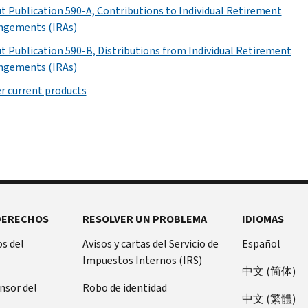
t Publication 590-A, Contributions to Individual Retirement
ngements (IRAs)
t Publication 590-B, Distributions from Individual Retirement
ngements (IRAs)
r current products
DERECHOS
RESOLVER UN PROBLEMA
IDIOMAS
s del
Avisos y cartas del Servicio de
Español
Impuestos Internos (IRS)
中文 (简体)
ensor del
Robo de identidad
中文 (繁體)