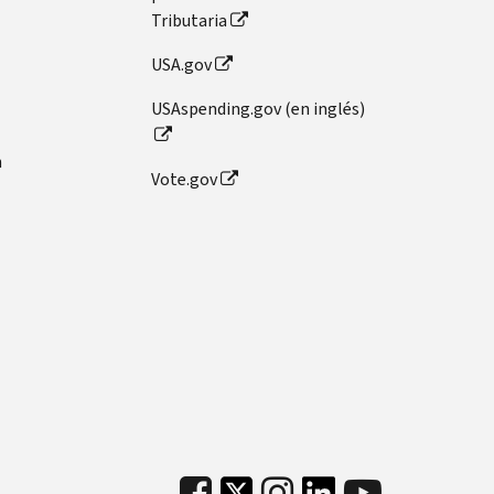
Tributaria
USA.gov
USAspending.gov (en inglés)
n
Vote.gov