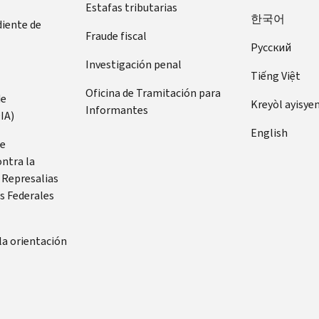
Estafas tributarias
한국어
diente de
Fraude fiscal
Pусский
Investigación penal
Tiếng Việt
Oficina de Tramitación para
de
Kreyòl ayisye
Informantes
IA)
English
de
ontra la
 Represalias
s Federales
la orientación