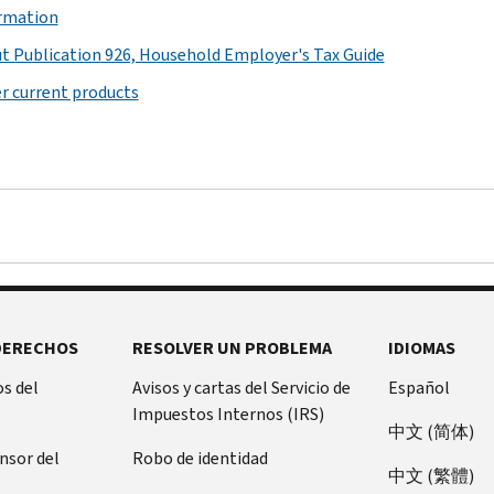
rmation
t Publication 926, Household Employer's Tax Guide
r current products
DERECHOS
RESOLVER UN PROBLEMA
IDIOMAS
s del
Avisos y cartas del Servicio de
Español
Impuestos Internos (IRS)
中文 (简体)
ensor del
Robo de identidad
中文 (繁體)