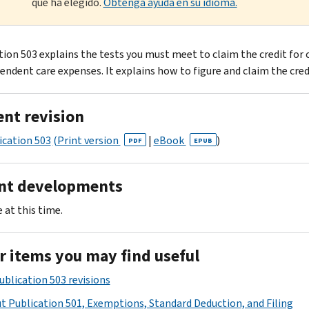
que ha elegido.
Obtenga ayuda en su idioma.
tion 503 explains the tests you must meet to claim the credit for 
endent care expenses. It explains how to figure and claim the cred
ent revision
ication 503
(Print version
|
eBook
)
PDF
EPUB
nt developments
 at this time.
r items you may find useful
ublication 503 revisions
t Publication 501, Exemptions, Standard Deduction, and Filing