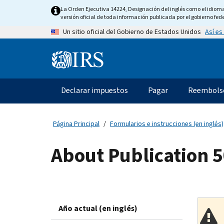
Skip
La Orden Ejecutiva 14224, Designación del inglés como el idioma o
to
versión oficial de toda información publicada por el gobierno fede
main
Así es
Un sitio oficial del Gobierno de Estados Unidos
content
Information
Menu
Declarar impuestos
Pagar
Reembols
Navegación
principal
Página Principal
Formularios e instrucciones (en inglés)
About Publication 
Año actual (en inglés)