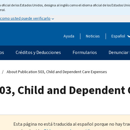
ficial de los Estados Unidos, designa al inglés como el idioma oficial de los Estados Unid
ral.
 como usted puede verificarlo
Ayuda
Noticias
Español
os
Créditos y Deducciones
Formularios
Denunciar 
About Publication 503, Child and Dependent Care Expenses
503, Child and Dependent
Esta página no está traducida al español porque no hay tra