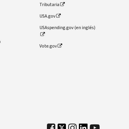
Tributaria
USA.gov
USAspending.gov (en inglés)
n
Vote.gov