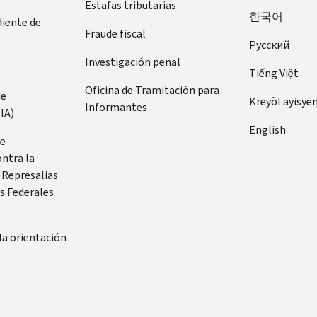
Estafas tributarias
한국어
diente de
Fraude fiscal
Pусский
Investigación penal
Tiếng Việt
Oficina de Tramitación para
de
Kreyòl ayisye
Informantes
IA)
English
de
ontra la
 Represalias
s Federales
la orientación