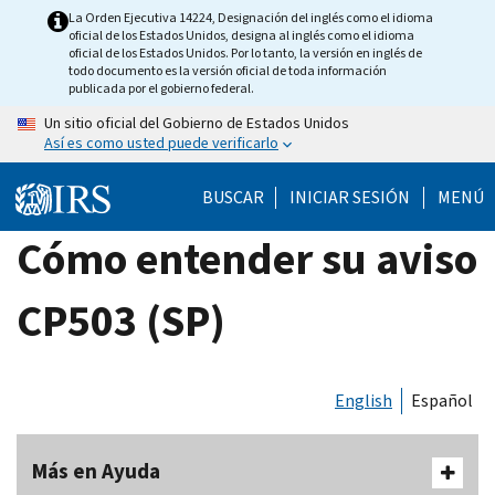
Skip
La Orden Ejecutiva 14224, Designación del inglés como el idioma
oficial de los Estados Unidos, designa al inglés como el idioma
to
oficial de los Estados Unidos. Por lo tanto, la versión en inglés de
main
todo documento es la versión oficial de toda información
publicada por el gobierno federal.
content
Un sitio oficial del Gobierno de Estados Unidos
Así es como usted puede verificarlo
BUSCAR
INICIAR SESIÓN
MENÚ
Cómo entender su aviso
CP503 (SP)
English
Español
Más en Ayuda