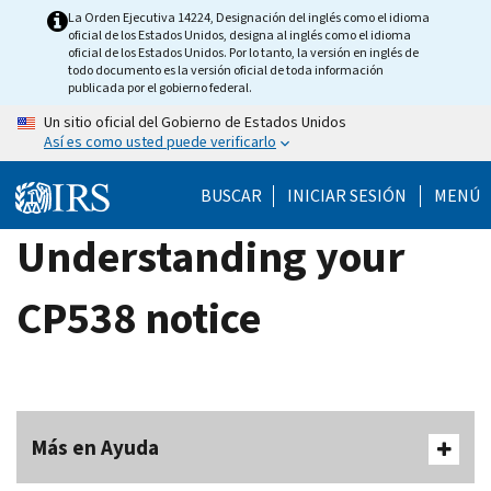
Skip
La Orden Ejecutiva 14224, Designación del inglés como el idioma
oficial de los Estados Unidos, designa al inglés como el idioma
to
oficial de los Estados Unidos. Por lo tanto, la versión en inglés de
main
todo documento es la versión oficial de toda información
publicada por el gobierno federal.
content
Un sitio oficial del Gobierno de Estados Unidos
Así es como usted puede verificarlo
BUSCAR
INICIAR SESIÓN
MENÚ
Understanding your
CP538 notice
Más en Ayuda