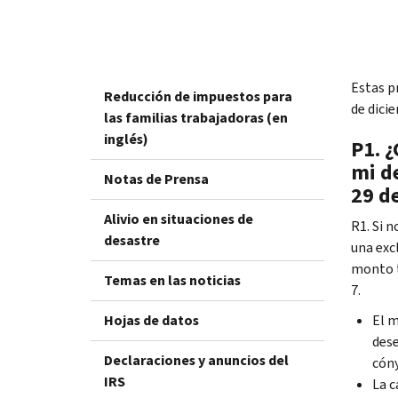
Estas p
Reducción de impuestos para
de dici
las familias trabajadoras (en
inglés)
P1. 
mi d
Notas de Prensa
29 de
Alivio en situaciones de
R1. Si 
desastre
una excl
monto t
Temas en las noticias
7.
Hojas de datos
El m
dese
Declaraciones y anuncios del
cóny
IRS
La c