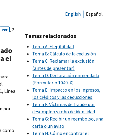
English
Español
, 2
PDF
Temas relacionados
Tema A: Elegibilidad
tado
Tema B: Cálculo de la exclusión
a el
Tema C: Reclamar la exclusión
(antes de presentar)
Tema D: Declaración enmendada
 para
(Formulario 1040-X)
el
Tema E: Impacto en los ingresos,
1, Línea
los créditos y las deducciones
Tema F: Víctimas de fraude por
n por
desempleo y robo de identidad
Tema G: Recibir un reembolso, una
carta o un aviso
ta como
Tema H: Cómo encontrar el