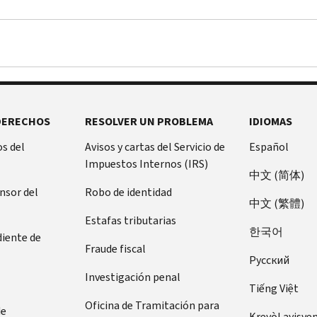
DERECHOS
RESOLVER UN PROBLEMA
IDIOMAS
s del
Avisos y cartas del Servicio de
Español
Impuestos Internos (IRS)
中文 (简体)
ensor del
Robo de identidad
中文 (繁體)
Estafas tributarias
한국어
diente de
Fraude fiscal
Pусский
Investigación penal
Tiếng Việt
Oficina de Tramitación para
de
Kreyòl ayisye