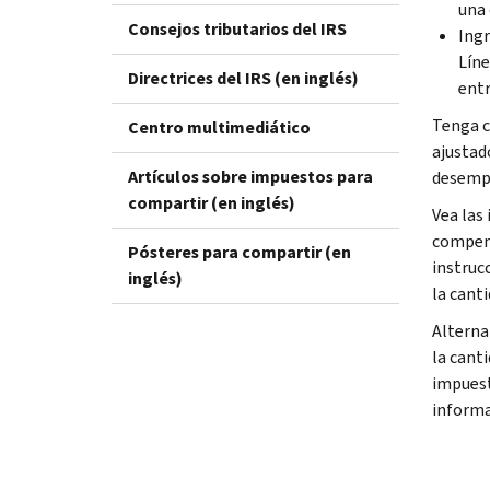
una 
Consejos tributarios del IRS
Ingr
Líne
Directrices del IRS (en inglés)
entr
Tenga c
Centro multimediático
ajustad
Artículos sobre impuestos para
desempl
compartir (en inglés)
Vea las 
compens
Pósteres para compartir (en
instruc
inglés)
la canti
Alterna
la cant
impuest
informa