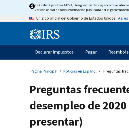
Skip
La Orden Ejecutiva 14224, Designación del inglés como el idioma o
to
versión oficial de toda información publicada por el gobierno fede
main
Así es
Un sitio oficial del Gobierno de Estados Unidos
content
Information
Menu
Declarar impuestos
Pagar
Reembols
Navegación
principal
Página Principal
Noticias en Español
Preguntas frec
Preguntas frecuent
desempleo de 2020 
presentar)