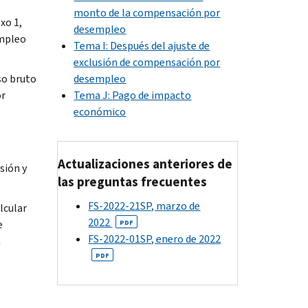
monto de la compensación por
xo 1,
desempleo
empleo
Tema I: Después del ajuste de
exclusión de compensación por
so bruto
desempleo
or
Tema J: Pago de impacto
económico
Actualizaciones anteriores de
sión y
las preguntas frecuentes
FS-2022-21SP, marzo de
lcular
2022
e
PDF
FS-2022-01SP, enero de 2022
a
PDF