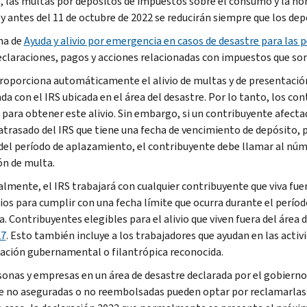
 las multas por depósitos de impuestos sobre el consumo y la nó
y antes del 11 de octubre de 2022 se reducirán siempre que los depó
na de
Ayuda y alivio por emergencia en casos de desastre para las 
eclaraciones, pagos y acciones relacionadas con impuestos que son
proporciona automáticamente el alivio de multas y de presentación
ada con el IRS ubicada en el área del desastre. Por lo tanto, los c
 para obtener este alivio. Sin embargo, si un contribuyente afecta
atrasado del IRS que tiene una fecha de vencimiento de depósito, 
del período de aplazamiento, el contribuyente debe llamar al númer
ón de multa.
almente, el IRS trabajará con cualquier contribuyente que viva fuer
ios para cumplir con una fecha límite que ocurra durante el perío
a. Contribuyentes elegibles para el alivio que viven fuera del área
27
. Esto también incluye a los trabajadores que ayudan en las activ
ación gubernamental o filantrópica reconocida.
sonas y empresas en un área de desastre declarada por el gobierno 
e no aseguradas o no reembolsadas pueden optar por reclamarlas en