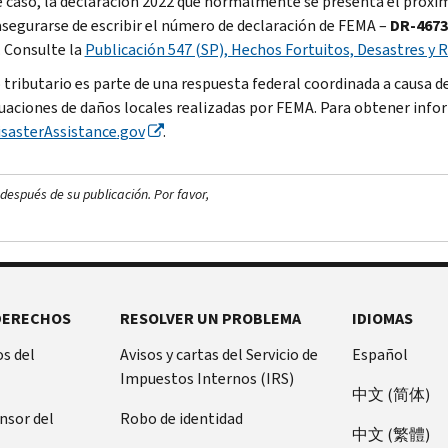
e caso, la declaración 2022 que normalmente se presenta el próximo
segurarse de escribir el número de declaración de FEMA –
DR-4673
. Consulte la
Publicación 547 (SP), Hechos Fortuitos, Desastres y 
o tributario es parte de una respuesta federal coordinada a causa d
luaciones de daños locales realizadas por FEMA. Para obtener info
isasterAssistance
.gov
.
después de su publicación. Por favor,
DERECHOS
RESOLVER UN PROBLEMA
IDIOMAS
s del
Avisos y cartas del Servicio de
Español
Impuestos Internos (IRS)
中文 (简体)
ensor del
Robo de identidad
中文 (繁體)