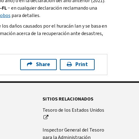
 año) o en la declaración del año anterior (2021).
-FL
− en cualquier declaración reclamando una
Robos
para detalles.
e los daños causados por el huracán Ian y se basa en
rmación acerca de la recuperación ante desastres,
Share
Print
SITIOS RELACIONADOS
Tesoro de los Estados Unidos
Inspector General del Tesoro
para la Administración