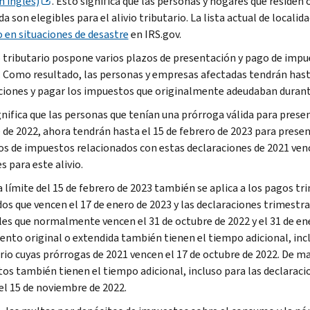
n inglés)
. Esto significa que las personas y hogares que residen 
da son elegibles para el alivio tributario. La lista actual de local
o en situaciones de desastre
en IRS.gov.
io tributario pospone varios plazos de presentación y pago de impu
. Como resultado, las personas y empresas afectadas tendrán hasta
ciones y pagar los impuestos que originalmente adeudaban durant
gnifica que las personas que tenían una prórroga válida para presen
 de 2022, ahora tendrán hasta el 15 de febrero de 2023 para presen
os de impuestos relacionados con estas declaraciones de 2021 vencí
s para este alivio.
a límite del 15 de febrero de 2023 también se aplica a los pagos t
os que vencen el 17 de enero de 2023 y las declaraciones trimest
les que normalmente vencen el 31 de octubre de 2022 y el 31 de en
ento original o extendida también tienen el tiempo adicional, incl
rio cuyas prórrogas de 2021 vencen el 17 de octubre de 2022. De ma
os también tienen el tiempo adicional, incluso para las declaraci
el 15 de noviembre de 2022.