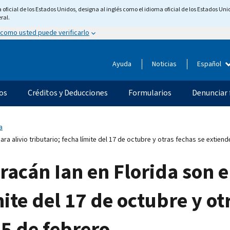
ficial de los Estados Unidos, designa al inglés como el idioma oficial de los Estados Unid
ral.
 como usted puede verificarlo
Ayuda
Noticias
Español
os
Créditos y Deducciones
Formularios
Denunciar 
a
ara alivio tributario; fecha límite del 17 de octubre y otras fechas se extien
racán Ian en Florida son e
mite del 17 de octubre y ot
15 de febrero