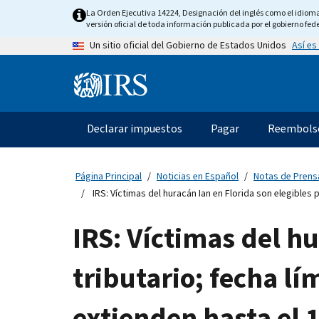
Skip
La Orden Ejecutiva 14224, Designación del inglés como el idioma o
to
versión oficial de toda información publicada por el gobierno fede
main
Así es
Un sitio oficial del Gobierno de Estados Unidos
content
Information
Menu
Declarar impuestos
Pagar
Reembols
Navegación
principal
Página Principal
Noticias en Español
Notas de Prens
IRS: Víctimas del huracán Ian en Florida son elegibles p
IRS: Víctimas del hu
tributario; fecha lí
extienden hasta el 