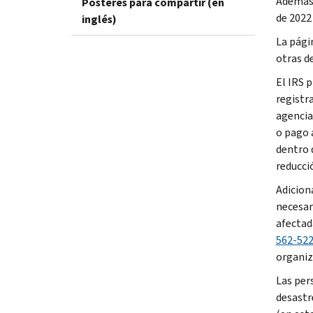
Además,
Pósteres para compartir (en
de 2022 
inglés)
La pági
otras d
El IRS 
registr
agencia
o pago 
dentro 
reducci
Adicion
necesar
afectad
562-52
organiz
Las per
desastr