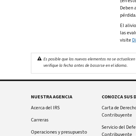
(en est
Deben a
pérdida
El alivi
las eva
visite
D
Es posible que los nuevos elementos no se actualicen 
verifique la fecha antes de basarse en el idioma.
NUESTRA AGENCIA
CONOZCA SUS 
Acerca del IRS
Carta de Derecho
Contribuyente
Carreras
Servicio del Def
Operaciones y presupuesto
Contribuyente