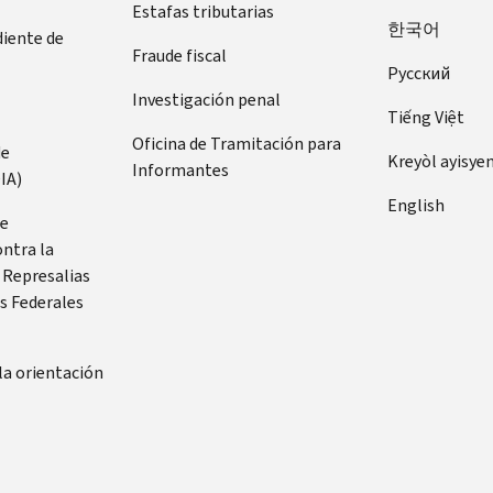
Estafas tributarias
한국어
diente de
Fraude fiscal
Pусский
Investigación penal
Tiếng Việt
Oficina de Tramitación para
de
Kreyòl ayisye
Informantes
IA)
English
de
ontra la
 Represalias
s Federales
la orientación