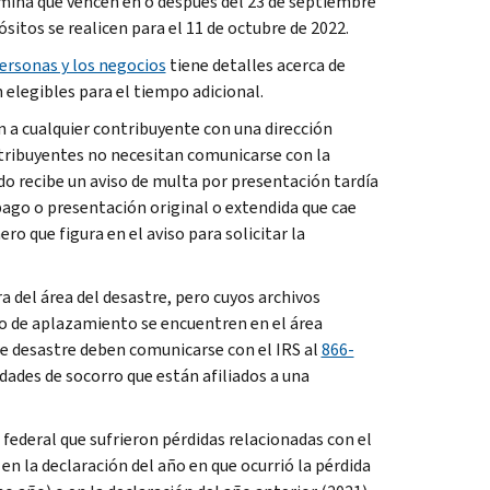
mina que vencen en o después del 23 de septiembre
sitos se realicen para el 11 de octubre de 2022.
personas y los negocios
tiene detalles acerca de
 elegibles para el tiempo adicional.
 a cualquier contribuyente con una dirección
ontribuyentes no necesitan comunicarse con la
do recibe un aviso de multa por presentación tardía
pago o presentación original o extendida que cae
o que figura en el aviso para solicitar la
a del área del desastre, pero cuyos archivos
do de aplazamiento se encuentren en el área
 de desastre deben comunicarse con el IRS al
866-
idades de socorro que están afiliados a una
federal que sufrieron pérdidas relacionadas con el
 la declaración del año en que ocurrió la pérdida