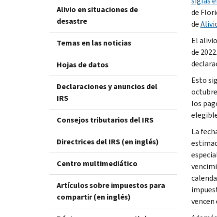
siglas e
Alivio en situaciones de
de Flori
desastre
de
Alivi
El aliv
Temas en las noticias
de 2022
declara
Hojas de datos
Esto si
Declaraciones y anuncios del
octubre
IRS
los pag
elegible
Consejos tributarios del IRS
La fech
Directrices del IRS (en inglés)
estimad
especia
Centro multimediático
vencimi
calenda
Artículos sobre impuestos para
impuest
compartir (en inglés)
vencen 