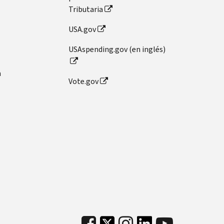
Tributaria
USA.gov
USAspending.gov (en inglés)
n
Vote.gov