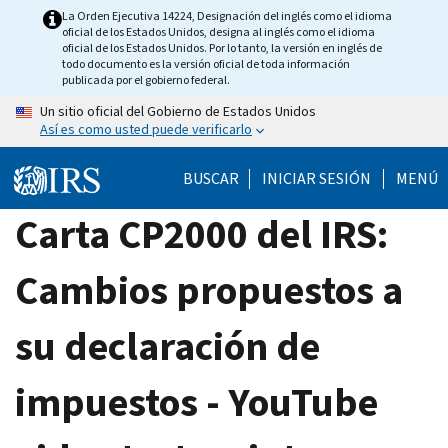
Skip
La Orden Ejecutiva 14224, Designación del inglés como el idioma
oficial de los Estados Unidos, designa al inglés como el idioma
to
oficial de los Estados Unidos. Por lo tanto, la versión en inglés de
main
todo documento es la versión oficial de toda información
publicada por el gobierno federal.
content
Un sitio oficial del Gobierno de Estados Unidos
Así es como usted puede verificarlo
BUSCAR
INICIAR SESIÓN
MENÚ
Carta CP2000 del IRS:
Cambios propuestos a
su declaración de
impuestos - YouTube