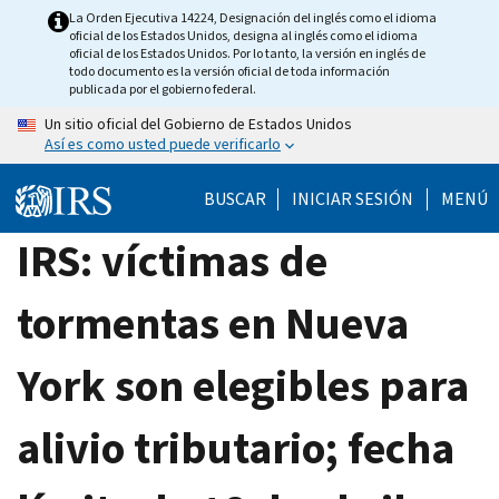
Skip
La Orden Ejecutiva 14224, Designación del inglés como el idioma
oficial de los Estados Unidos, designa al inglés como el idioma
to
oficial de los Estados Unidos. Por lo tanto, la versión en inglés de
main
todo documento es la versión oficial de toda información
publicada por el gobierno federal.
content
Un sitio oficial del Gobierno de Estados Unidos
Así es como usted puede verificarlo
BUSCAR
INICIAR SESIÓN
MENÚ
IRS: víctimas de
tormentas en Nueva
York son elegibles para
alivio tributario; fecha