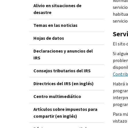
Normalm
Alivio en situaciones de
servicio
desastre
habitua
servicio
Temas en las noticias
Serv
Hojas de datos
El sito 
Declaraciones y anuncios del
Si algui
IRS
problema
disponib
Consejos tributarios del IRS
Contri
Directrices del IRS (en inglés)
Habrá i
program
Centro multimediático
interpr
program
Artículos sobre impuestos para
Para má
compartir (en inglés)
vistazo 