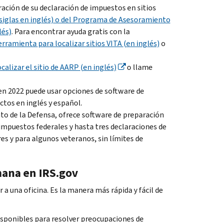
ración de su declaración de impuestos en sitios
 siglas en inglés) o del Programa de Asesoramiento
lés)
. Para encontrar ayuda gratis con la
rramienta para localizar sitios VITA (en inglés)
o
alizar el sitio de AARP (en inglés)
o llame
en 2022 puede usar opciones de software de
ctos en inglés y español.
o de la Defensa, ofrece software de preparación
impuestos federales y hasta tres declaraciones de
s y para algunos veteranos, sin límites de
emana en IRS.gov
 a una oficina. Es la manera más rápida y fácil de
isponibles para resolver preocupaciones de