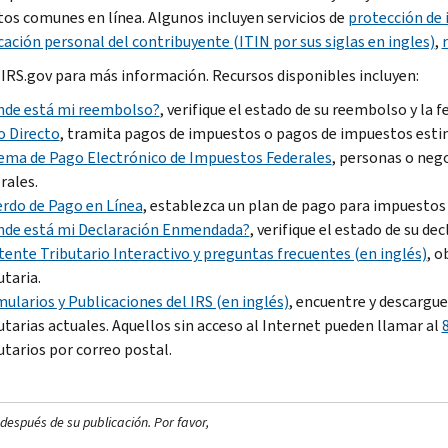
os comunes en línea. Algunos incluyen servicios de
protección de 
cación personal del contribuyente (ITIN por sus siglas en ingles)
,
 IRS.gov para más información. Recursos disponibles incluyen:
nde está mi reembolso?
, verifique el estado de su reembolso y la 
o Directo
, tramita pagos de impuestos o pagos de impuestos estim
ema de Pago Electrónico de Impuestos Federales
, personas o neg
rales.
rdo de Pago en Línea
, establezca un plan de pago para impuestos
nde está mi Declaración Enmendada?
, verifique el estado de su d
tente Tributario Interactivo y preguntas frecuentes (en inglés)
, o
utaria.
ularios y Publicaciones del IRS (en inglés)
, encuentre y descargue
utarias actuales. Aquellos sin acceso al Internet pueden llamar al
utarios por correo postal.
después de su publicación. Por favor,