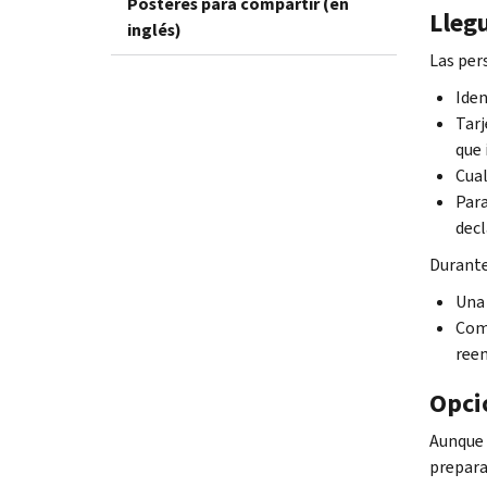
Pósteres para compartir (en
Lleg
inglés)
Las per
Iden
Tarj
que 
Cual
Para
decl
Durante 
Una 
Comp
ree
Opci
Aunque 
prepara