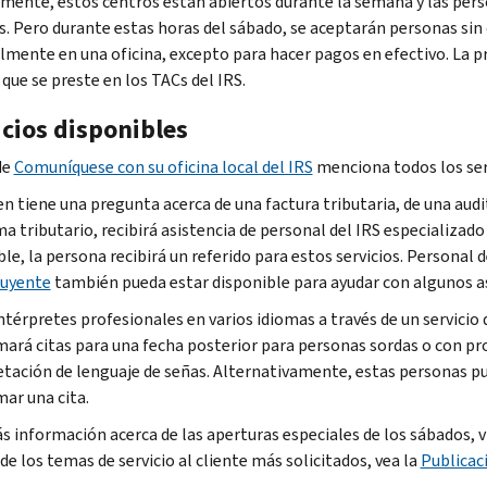
ente, estos centros están abiertos durante la semana y las person
s. Pero durante estas horas del sábado, se aceptarán personas sin c
lmente en una oficina, excepto para hacer pagos en efectivo. La p
 que se preste en los TACs del IRS.
icios disponibles
de
Comuníquese con su oficina local del IRS
menciona todos los serv
en tiene una pregunta acerca de una factura tributaria, de una audi
 tributario, recibirá asistencia de personal del IRS especializado 
le, la persona recibirá un referido para estos servicios. Personal 
buyente
también pueda estar disponible para ayudar con algunos a
ntérpretes profesionales en varios idiomas a través de un servicio 
ará citas para una fecha posterior para personas sordas o con pro
etación de lenguaje de señas. Alternativamente, estas personas 
ar una cita.
s información acerca de las aperturas especiales de los sábados, v
de los temas de servicio al cliente más solicitados, vea la
Publicaci