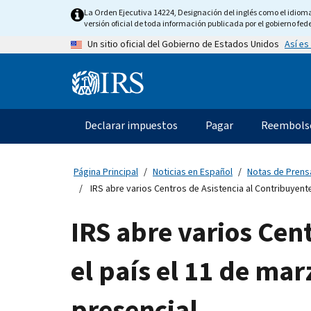
Skip
La Orden Ejecutiva 14224, Designación del inglés como el idioma o
to
versión oficial de toda información publicada por el gobierno fede
main
Así es
Un sitio oficial del Gobierno de Estados Unidos
content
Information
Menu
Declarar impuestos
Pagar
Reembols
Navegación
principal
Página Principal
Noticias en Español
Notas de Prens
IRS abre varios Centros de Asistencia al Contribuyente
IRS abre varios Cen
el país el 11 de ma
presencial