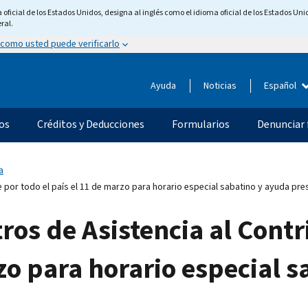
ficial de los Estados Unidos, designa al inglés como el idioma oficial de los Estados Unid
ral.
 como usted puede verificarlo
Ayuda
Noticias
Español
os
Créditos y Deducciones
Formularios
Denunciar 
a
 por todo el país el 11 de marzo para horario especial sabatino y ayuda pre
tros de Asistencia al Cont
rzo para horario especial 