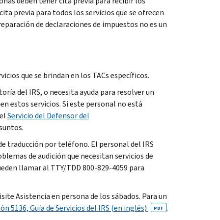
as deben tener cita previa para recibir los
ita previa para todos los servicios que se ofrecen
reparación de declaraciones de impuestos no es un
icios que se brindan en los TACs específicos.
toría del IRS, o necesita ayuda para resolver un
en estos servicios. Si este personal no está
del
Servicio del Defensor del
suntos.
de traducción por teléfono. El personal del IRS
blemas de audición que necesitan servicios de
pueden llamar al TTY/TDD 800-829-4059 para
isite Asistencia en persona de los sábados. Para un
ón 5136, Guía de Servicios del IRS (en inglés)
.
PDF