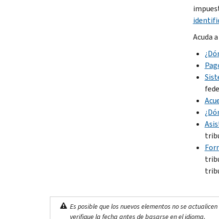
impuest
identifi
Acuda a
¿Dó
Pag
Sist
fede
Acue
¿Dó
Asis
trib
Form
trib
trib
Es posible que los nuevos elementos no se actualicen 
verifique la fecha antes de basarse en el idioma.