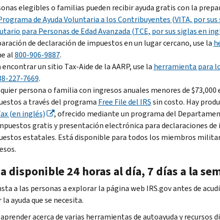
onas elegibles o familias pueden recibir ayuda gratis con la prepa
Programa de Ayuda Voluntaria a los Contribuyentes (VITA, por sus
utario para Personas de Edad Avanzada (TCE, por sus siglas en ing
aración de declaración de impuestos en un lugar cercano, use la
he
e al
800-906-9887
.
 encontrar un sitio Tax-Aide de la AARP, use la
herramienta para loc
88-227-7669
.
quier persona o familia con ingresos anuales menores de $73,000 
uestos a través del programa
Free File
del IRS
sin costo. Hay produ
ax (en inglés)
, ofrecido mediante un programa del Departament
mpuestos gratis y presentación electrónica para declaraciones de 
estos estatales. Está disponible para todos los miembros militare
esos.
 disponible 24 horas al día, 7 días a la s
nsta a las personas a explorar la página web IRS.gov antes de acudir
 la ayuda que se necesita.
aprender acerca de varias herramientas de autoayuda y recursos d