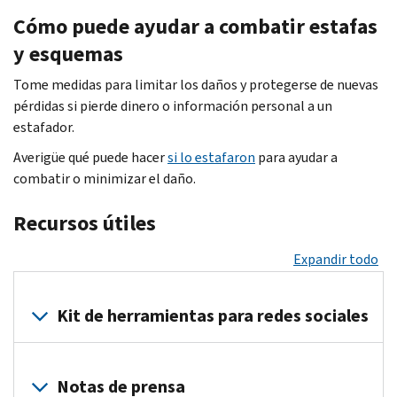
Configure
fraudulenta
su
lo
socios
Cómo puede ayudar a combatir estafas
una
para
cliente
engañan
de
cuenta
obtener
y esquemas
para
sobre
la
de
un
poder
los
Cumbre
Tome medidas para limitar los daños y protegerse de nuevas
impuestos
reembolso
crear
reembolsos,
de
pérdidas si pierde dinero o información personal a un
del
o
declaraciones
créditos
Seguridad
estafador.
IRS
cometer
de
y
lo
en
otros
Averigüe qué puede hacer
impuestos
si lo estafaron
para ayudar a
pagos
alientan
línea.
delitos.
combatir o minimizar el daño.
fraudulentas
de
a
Su
Todos
y
impuestos.
unirse
cuenta
los
Recursos útiles
reclamar
Lo
al
está
contribuyentes
reembolsos
presionan
programa
protegida
deben
Expandir todo
falsos.
para
de
de
estar
obtener
Vea
Número
forma
alerta
dinero,
Kit de herramientas para redes sociales
el
de
segura
y
información
Día
identificación
con
en
personal,
5:
personal
Promueva
autenticación
guardia
financiera
Se
para
la
Notas de prensa
multifactor.
en
o