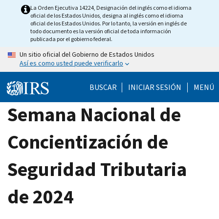
Skip
La Orden Ejecutiva 14224, Designación del inglés como el idioma
oficial de los Estados Unidos, designa al inglés como el idioma
to
oficial de los Estados Unidos. Por lo tanto, la versión en inglés de
main
todo documento es la versión oficial de toda información
publicada por el gobierno federal.
content
Un sitio oficial del Gobierno de Estados Unidos
Así es como usted puede verificarlo
BUSCAR
INICIAR SESIÓN
MENÚ
Semana Nacional de
Concientización de
Seguridad Tributaria
de 2024