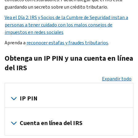
de
que
de
guardando un secreto sobre un crédito tributario.
impuestos
proporcionen
empresas,
porque
contraseñas
Vea el Día 2: IRS y Socios de la Cumbre de Seguridad instan a
sociedades,
son
y
personas a tener cuidado con los malos consejos de
patrimonio
custodios
otra
impuestos en redes sociales
y
de
información.
Aprenda a
reconocer estafas y fraudes tributarios
fideicomisos.
.
datos
No
Los
altamente
muerda
Obtenga un IP PIN y una cuenta en línea
ladrones
confidenciales
el
pueden
del IRS
de
anzuelo:
robar
los
Conozca
Expandir todo
información
clientes.
las
confidencial
Intentan
señales
para
robar
IP PIN
del
presentar
la
robo
una
información
de
El
declaración
financiera
identidad
.
IRS
Cuenta en línea del IRS
de
personal
Los
y
impuestos
de
estafadores
los