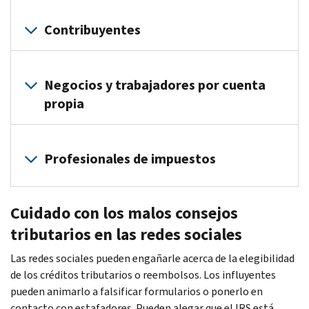
Contribuyentes
Los
ladrones
Negocios y trabajadores por cuenta
de
propia
identidad
usan
El
correos
robo
Profesionales de impuestos
electrónicos
de
de
identidad
Los
phishing
es
Cuidado con los malos consejos
ciberdelincuentes
para
una
se
tributarios en las redes sociales
engañar
grave
dirigen
a
amenaza
Las redes sociales pueden engañarle acerca de la elegibilidad
a
los
para
de los créditos tributarios o reembolsos. Los influyentes
los
usuarios
los
pueden animarlo a falsificar formularios o ponerlo en
profesionales
para
declarantes
contacto con estafadores. Pueden alegar que el IRS está