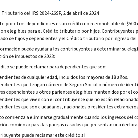
Tributario del IRS 2024-26SP, 2 de abril de 2024
ito por otros dependientes es un crédito no reembolsable de $500
son elegibles para el Crédito tributario por hijos. Contribuyentes
ado de hijos y dependientes y el Crédito tributario por ingreso del 
formación puede ayudar a los contribuyentes a determinar su elegib
ción de impuestos de 2023:
édito se puede reclamar para dependientes que son:
ndientes de cualquier edad, incluidos los mayores de 18 años.
ndientes que tengan número de Seguro Social o número de identif
es dependientes u otros parientes elegibles mantenidos por el c
ndientes que viven con el contribuyente que no están relacionado
ndientes que son ciudadanos, nacionales o residentes extranjeros 
ito comienza a eliminarse gradualmente cuando los ingresos del c
ción comienza para las parejas casadas que presentan una declara
ribuyente puede reclamar este crédito si: