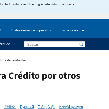
os. Por lo tanto, la versión en inglés de todo documento es la
Profesionales de Impuestos
Iniciar sesión
fraude
 otros dependientes
ra Crédito por otros
한국어
Русский
Tiếng Việt
Kreyòl ayisyen