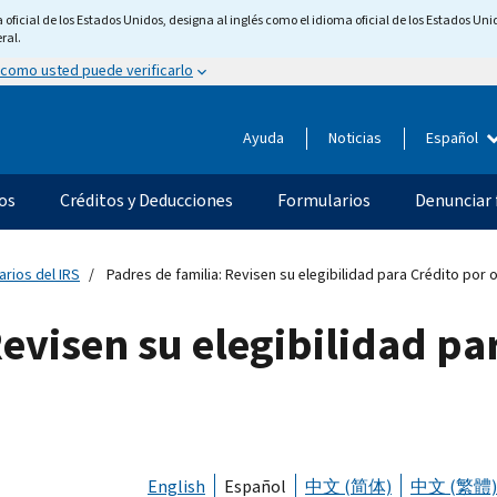
ficial de los Estados Unidos, designa al inglés como el idioma oficial de los Estados Unid
ral.
 como usted puede verificarlo
Ayuda
Noticias
Español
os
Créditos y Deducciones
Formularios
Denunciar 
arios del IRS
Padres de familia: Revisen su elegibilidad para Crédito por
evisen su elegibilidad pa
English
Español
中文 (简体)
中文 (繁體)