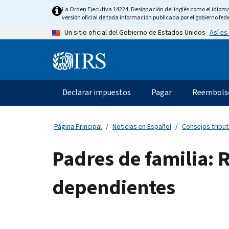
Skip
La Orden Ejecutiva 14224, Designación del inglés como el idioma o
to
versión oficial de toda información publicada por el gobierno fede
main
Así es
Un sitio oficial del Gobierno de Estados Unidos
content
Information
Menu
Declarar impuestos
Pagar
Reembols
Navegación
principal
Página Principal
Noticias en Español
Consejos tribut
Padres de familia: R
dependientes