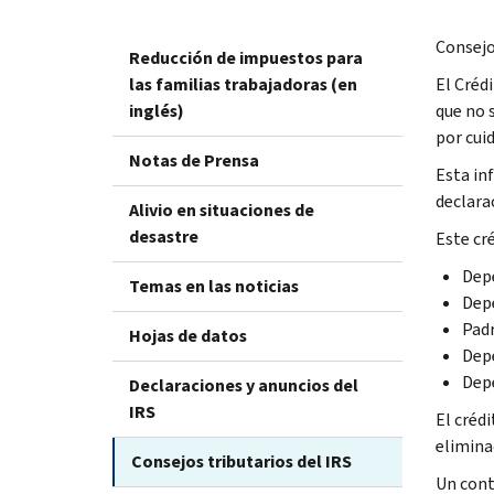
Consejo 
Reducción de impuestos para
las familias trabajadoras (en
El Créd
inglés)
que no 
por cuid
Notas de Prensa
Esta in
declara
Alivio en situaciones de
desastre
Este cr
Depe
Temas en las noticias
Depe
Padr
Hojas de datos
Depe
Depe
Declaraciones y anuncios del
IRS
El créd
elimina
Consejos tributarios del IRS
Un cont