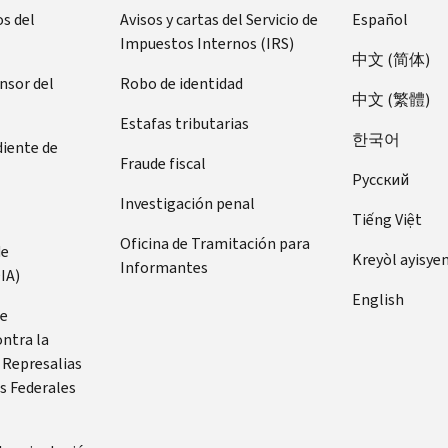
s del
Avisos y cartas del Servicio de
Español
Impuestos Internos (IRS)
中文 (简体)
ensor del
Robo de identidad
中文 (繁體)
Estafas tributarias
한국어
diente de
Fraude fiscal
Pусский
Investigación penal
Tiếng Việt
Oficina de Tramitación para
de
Kreyòl ayisye
Informantes
IA)
English
de
ontra la
 Represalias
s Federales