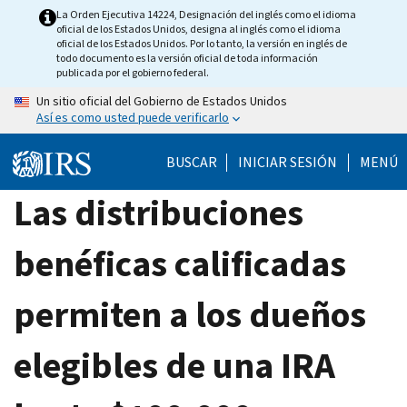
Skip
La Orden Ejecutiva 14224, Designación del inglés como el idioma
oficial de los Estados Unidos, designa al inglés como el idioma
to
oficial de los Estados Unidos. Por lo tanto, la versión en inglés de
main
todo documento es la versión oficial de toda información
publicada por el gobierno federal.
content
Un sitio oficial del Gobierno de Estados Unidos
Así es como usted puede verificarlo
BUSCAR
INICIAR SESIÓN
MENÚ
Las distribuciones
benéficas calificadas
permiten a los dueños
elegibles de una IRA