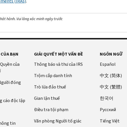
ments (IRAs)
.
hát hành. Vui lòng xác minh ngày trước
 CỦA BẠN
GIẢI QUYẾT MỘT VẤN ĐỀ
NGÔN NGỮ
 Quyền của
Thông báo và thư của IRS
Español
ế
Trộm cắp danh tính
中文 (简体)
 Người đóng
Trò lừa đảo thuế
中文 (繁體)
Gian lận thuế
한국어
 cáo độc lập
Điều tra tội phạm
Pусский
Văn phòng Người tố giác
Tiếng Việt
hông tin