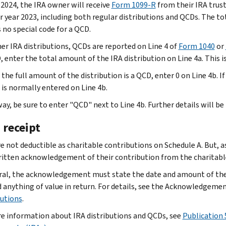
 2024, the IRA owner will receive
Form 1099-R
from their IRA trus
r year 2023, including both regular distributions and QCDs. The tot
 no special code for a QCD.
her IRA distributions, QCDs are reported on Line 4 of
Form 1040
or
D, enter the total amount of the IRA distribution on Line 4a. This
 the full amount of the distribution is a QCD, enter 0 on Line 4b. I
 is normally entered on Line 4b.
ay, be sure to enter "QCD" next to Line 4b. Further details will be
 receipt
e not deductible as charitable contributions on Schedule A. But, 
ritten acknowledgement of their contribution from the charitable 
ral, the acknowledgement must state the date and amount of the
d anything of value in return. For details, see the Acknowledgemen
utions
.
e information about IRA distributions and QCDs, see
Publication 