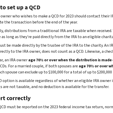
to set up a QCD
 owner who wishes to make a QCD for 2023 should contact their IR
e the transaction before the end of the year.
y, distributions from a traditional IRA are taxable when received
 as long as they're paid directly from the IRA to an eligible chari
st be made directly by the trustee of the IRA to the charity. An I
rectly to the IRA owner, does not count as a QCD. Likewise, a che
ar, an IRA owner
age 70½ or over
when the distribution is made
CDs. For a married couple, if both spouses are
age 70½ or over wh
ch spouse can exclude up to $100,000 for a total of up to $200,000 
 option is available regardless of whether an eligible IRA owner
 are not taxable, and no deduction is available for the transfer.
rt correctly
QCD must be reported on the 2023 federal income tax return, normal