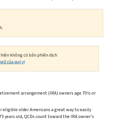
h.
i hiện không có bản phiên dịch
gữ của quý vị
retirement arrangement (IRA) owners age 70½ or
r eligible older Americans a great way to easily
t 73 years old, QCDs count toward the IRA owner's