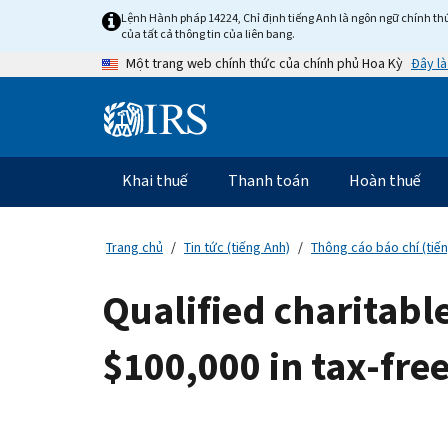
Skip
Lệnh Hành pháp 14224, Chỉ định tiếng Anh là ngôn ngữ chính thứ
to
của tất cả thông tin của liên bang.
main
Đây là
Một trang web chính thức của chính phủ Hoa Kỳ
content
Information
Menu
Khai thuế
Thanh toán
Hoàn thuế
Điều
hướng
chính
Trang chủ
Tin tức (tiếng Anh)
Thông cáo báo chí (tiế
Qualified charitable
$100,000 in tax-free