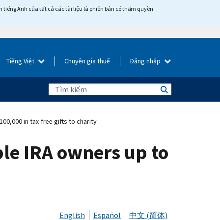
tiếng Anh của tất cả các tài liệu là phiên bản có thẩm quyền
Tiếng Việt
Chuyên gia thuế
Đăng nhập
00,000 in tax-free gifts to charity
ble IRA owners up to
English
Español
中文 (简体)