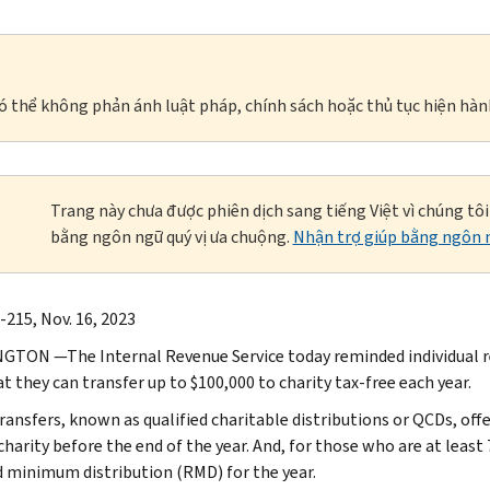
à có thể không phản ánh luật pháp, chính sách hoặc thủ tục hiện hàn
Trang này chưa được phiên dịch sang tiếng Việt vì chúng tô
bằng ngôn ngữ quý vị ưa chuộng.
Nhận trợ giúp bằng ngôn n
-215, Nov. 16, 2023
TON —The Internal Revenue Service today reminded individual 
t they can transfer up to $100,000 to charity tax-free each year.
ransfers, known as qualified charitable distributions or QCDs, offe
 charity before the end of the year. And, for those who are at leas
d minimum distribution (RMD) for the year.