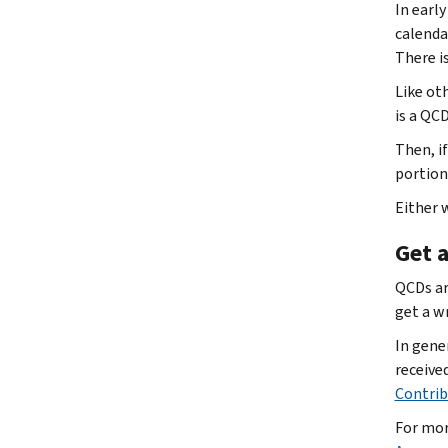
In early
calenda
There is
Like ot
is a QC
Then, if
portion
Either w
Get a
QCDs ar
get a w
In gene
receive
Contrib
For mor