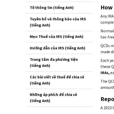
How 
Tờ thông tin (tiếng Anh)
Any IRA
Tuyên bố và thông báo của IRS
complet
(tiếng Anh)
Normall
Mẹo Thuế của IRS (tiếng Anh)
tax-free
QCDs mu
Hướng dẫn của IRS (tiếng Anh)
made di
Trung tâm đa phương tiện
Each ye
(tiếng Anh)
these Q
IRAs,
ea
Các bài viết về thuế để chia sẻ
The QCD
(tiếng Anh)
amounts
Những áp phích để chia sẻ
Repo
(tiếng Anh)
A 2023 