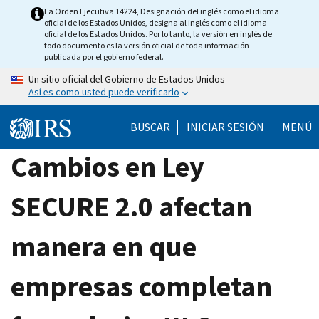
Skip
La Orden Ejecutiva 14224, Designación del inglés como el idioma
oficial de los Estados Unidos, designa al inglés como el idioma
to
oficial de los Estados Unidos. Por lo tanto, la versión en inglés de
main
todo documento es la versión oficial de toda información
publicada por el gobierno federal.
content
Un sitio oficial del Gobierno de Estados Unidos
Así es como usted puede verificarlo
BUSCAR
INICIAR SESIÓN
MENÚ
Cambios en Ley
SECURE 2.0 afectan
manera en que
empresas completan