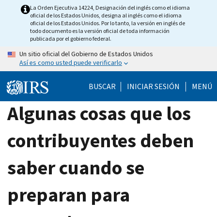
Skip
La Orden Ejecutiva 14224, Designación del inglés como el idioma
oficial de los Estados Unidos, designa al inglés como el idioma
to
oficial de los Estados Unidos. Por lo tanto, la versión en inglés de
main
todo documento es la versión oficial de toda información
publicada por el gobierno federal.
content
Un sitio oficial del Gobierno de Estados Unidos
Así es como usted puede verificarlo
BUSCAR
INICIAR SESIÓN
MENÚ
Algunas cosas que los
contribuyentes deben
saber cuando se
preparan para