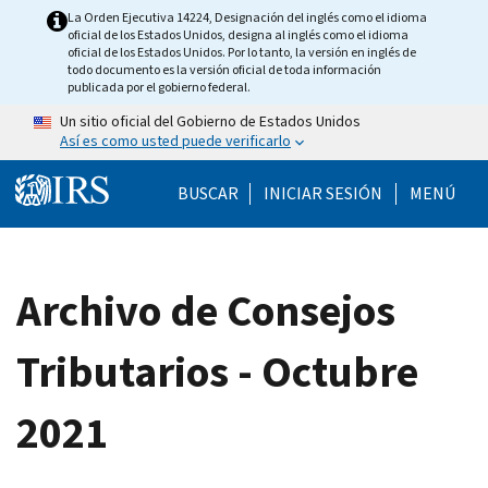
Skip to main content
La Orden Ejecutiva 14224, Designación del inglés como el idioma
oficial de los Estados Unidos, designa al inglés como el idioma
oficial de los Estados Unidos. Por lo tanto, la versión en inglés de
todo documento es la versión oficial de toda información
publicada por el gobierno federal.
Un sitio oficial del Gobierno de Estados Unidos
Así es como usted puede verificarlo
Help Menu Mobile
BUSCAR
INICIAR SESIÓN
MENÚ
Archivo de Consejos
Tributarios - Octubre
2021