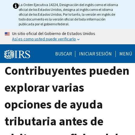
Skip
La Orden Ejecutiva 14224, Designación del inglés como el idioma
oficial de los Estados Unidos, designa al inglés como el idioma
to
oficial de los Estados Unidos. Por lo tanto, la versión en inglés de
main
todo documento es la versión oficial de toda información
publicada por el gobierno federal.
content
Un sitio oficial del Gobierno de Estados Unidos
Así es como usted puede verificarlo
BUSCAR
INICIAR SESIÓN
MENÚ
Contribuyentes pueden
explorar varias
opciones de ayuda
tributaria antes de