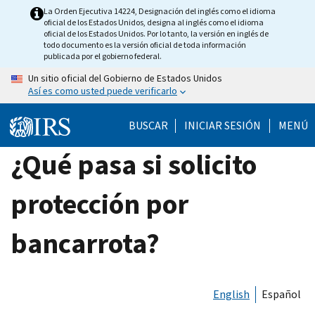
Skip
La Orden Ejecutiva 14224, Designación del inglés como el idioma
oficial de los Estados Unidos, designa al inglés como el idioma
to
oficial de los Estados Unidos. Por lo tanto, la versión en inglés de
main
todo documento es la versión oficial de toda información
publicada por el gobierno federal.
content
Un sitio oficial del Gobierno de Estados Unidos
Así es como usted puede verificarlo
BUSCAR
INICIAR SESIÓN
MENÚ
¿Qué pasa si solicito
protección por
bancarrota?
English
Español