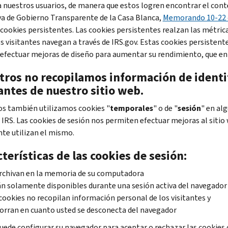
a nuestros usuarios, de manera que estos logren encontrar el conte
iva de Gobierno Transparente de la Casa Blanca,
Memorando 10-22 d
 cookies
persistentes. Las cookies persistentes realzan las métrica
 visitantes navegan a través de IRS.gov. Estas cookies persistentes
 efectuar mejoras de diseño para aumentar su rendimiento, que en g
tros no recopilamos información de identif
antes de nuestro sitio web.
s también utilizamos
cookies
"
temporales
"
o de "
sesión
" en alg
 IRS. Las cookies
de sesión nos permiten efectuar mejoras al sitio
te utilizan el mismo.
terísticas de las cookies
de sesión:
rchivan en la memoria de su computadora
n solamente disponibles durante una sesión activa del navegador
cookies no recopilan información personal de los visitantes y
orran en cuanto usted se desconecta del navegador
uede configurar su navegador para aceptar o rechazar las cookies o