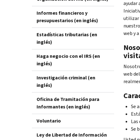
ayudar 
Iniciat
Informes financieros y
utilizar
presupuestarios (en inglés)
nuestros
web y a
Estadísticas tributarias (en
inglés)
Noso
visit
Haga negocio con el IRS (en
inglés)
Nosotro
web del
Investigación criminal (en
realmen
inglés)
Carac
Oficina de Tramitación para
Se a
Informantes (en inglés)
Está
Voluntario
Las 
Se b
Ley de Libertad de Información
Usted p