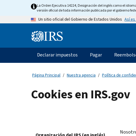
Skip
La Orden Ejecutiva 14224, Designación del inglés como el idioma o
to
versión oficial de toda información publicada por el gobierno fede
main
Así es
Un sitio oficial del Gobierno de Estados Unidos
content
Information
Menu
Declarar impuestos
Pagar
Reembols
Navegación
principal
Página Principal
Nuestra agencia
Política de confide
Cookies en IRS.gov
Nosotro
Organización del IRS (en inglés)