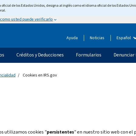
ficial de los Estados Unidos, designa al inglés como el idioma oficial de los Estados Unid
ral.
 como usted puede verificarlo
Ayuda
Noticias
Español
os
Créditos y Deducciones
Formularios
Denunciar 
ncialidad
Cookies en IRS.gov
s utilizamos cookies
"
persistentes
"
en nuestro sitio web con el