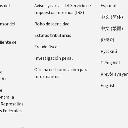
s del
Avisos y cartas del Servicio de
Español
Impuestos Internos (IRS)
中文 (简体)
ensor del
Robo de identidad
中文 (繁體)
Estafas tributarias
한국어
diente de
Fraude fiscal
Pусский
Investigación penal
Tiếng Việt
Oficina de Tramitación para
de
Kreyòl ayisye
Informantes
IA)
English
de
ontra la
 Represalias
s Federales