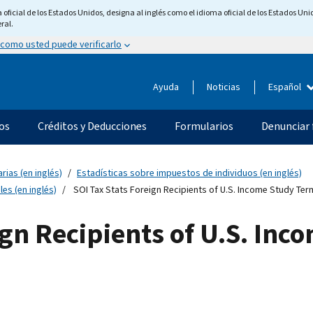
ficial de los Estados Unidos, designa al inglés como el idioma oficial de los Estados Unid
ral.
 como usted puede verificarlo
Ayuda
Noticias
Español
os
Créditos y Deducciones
Formularios
Denunciar 
rias (en inglés)
Estadísticas sobre impuestos de individuos (en inglés)
es (en inglés)
SOI Tax Stats Foreign Recipients of U.S. Income Study Te
eign Recipients of U.S. In