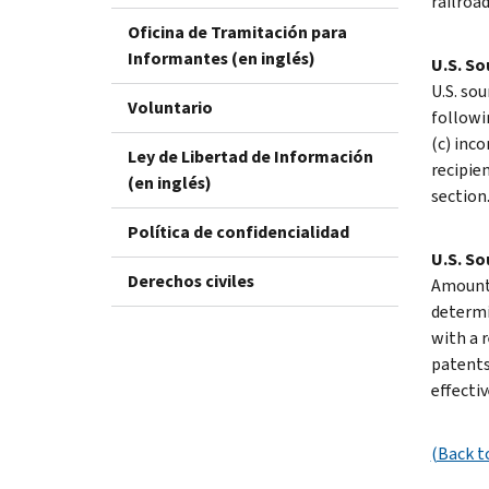
railroad
Oficina de Tramitación para
Informantes (en inglés)
U.S. S
U.S. so
Voluntario
followin
(c) inco
Ley de Libertad de Información
recipie
(en inglés)
section
Política de confidencialidad
U.S. So
Derechos civiles
Amounts
determi
with a 
patents
effecti
(Back t