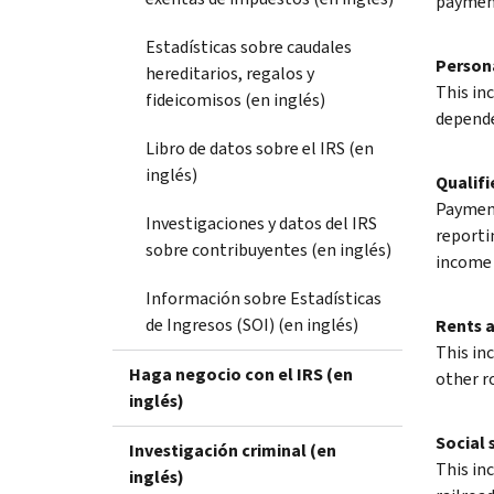
payment
Estadísticas sobre caudales
Persona
hereditarios, regalos y
This in
fideicomisos (en inglés)
depende
Libro de datos sobre el IRS (en
inglés)
Qualifi
Payment
Investigaciones y datos del IRS
reporti
sobre contribuyentes (en inglés)
income 
Información sobre Estadísticas
de Ingresos (SOI) (en inglés)
Rents a
This in
Haga negocio con el IRS (en
other r
inglés)
Social 
Investigación criminal (en
This in
inglés)