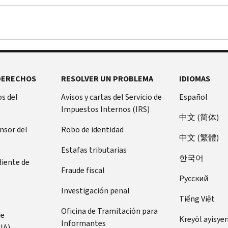
DERECHOS
RESOLVER UN PROBLEMA
IDIOMAS
s del
Avisos y cartas del Servicio de
Español
Impuestos Internos (IRS)
中文 (简体)
ensor del
Robo de identidad
中文 (繁體)
Estafas tributarias
한국어
diente de
Fraude fiscal
Pусский
Investigación penal
Tiếng Việt
Oficina de Tramitación para
de
Kreyòl ayisye
Informantes
IA)