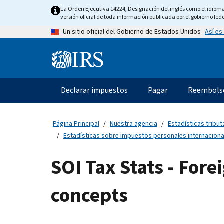
Skip
La Orden Ejecutiva 14224, Designación del inglés como el idioma o
to
versión oficial de toda información publicada por el gobierno fede
main
Así es
Un sitio oficial del Gobierno de Estados Unidos
content
Information
Menu
Declarar impuestos
Pagar
Reembols
Navegación
principal
Página Principal
Nuestra agencia
Estadísticas tributa
Estadísticas sobre impuestos personales internacional
SOI Tax Stats - For
concepts