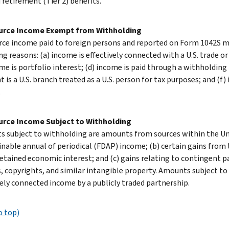
 retirement (Tier 2) benefits.
ource Income Exempt from Withholding
urce income paid to foreign persons and reported on Form 1042S m
g reasons: (a) income is effectively connected with a U.S. trade or
me is portfolio interest; (d) income is paid through a withholding 
nt is a U.S. branch treated as a U.S. person for tax purposes; and 
.
urce Income Subject to Withholding
 subject to withholding are amounts from sources within the Unit
nable annual of periodical (FDAP) income; (b) certain gains from t
retained economic interest; and (c) gains relating to contingent 
, copyrights, and similar intangible property. Amounts subject to 
vely connected income by a publicly traded partnership.
o top)