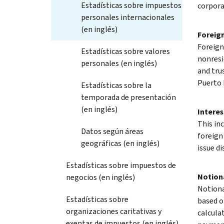
Estadísticas sobre impuestos
corpora
personales internacionales
(en inglés)
Foreig
Foreign 
Estadísticas sobre valores
nonresi
personales (en inglés)
and tru
Puerto 
Estadísticas sobre la
temporada de presentación
(en inglés)
Interes
This in
Datos según áreas
foreign
geográficas (en inglés)
issue di
Estadísticas sobre impuestos de
Notiona
negocios (en inglés)
Notiona
Estadísticas sobre
based o
organizaciones caritativas y
calcula
exentas de impuestos (en inglés)