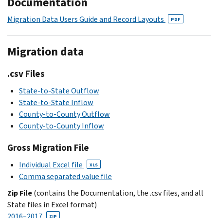
Documentation
Migration Data Users Guide and Record Layouts
PDF
Migration data
.csv Files
State-to-State Outflow
State-to-State Inflow
County-to-County Outflow
County-to-County Inflow
Gross Migration File
Individual Excel file
XLS
Comma separated value file
Zip File
(contains the Documentation, the .csv files, and all
State files in Excel format)
2016–2017
ZIP