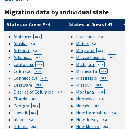
Migration data by individual state
States or Areas A-K
States or Areas L-N
St
Alabama
Louisiana
XLS
XLS
Alaska
Maine
XLS
XLS
Arizona
Maryland
XLS
XLS
Arkansas
Massachusetts
XLS
XLS
California
Michigan
XLS
XLS
Colorado
Minnesota
XLS
XLS
Connecticut
Mississippi
XLS
XLS
Delaware
Missouri
XLS
XLS
District of Columbia
Montana
XLS
XLS
Florida
Nebraska
XLS
XLS
Georgia
Nevada
XLS
XLS
Hawaii
New Hampshire
XLS
XLS
Idaho
New Jersey
XLS
XLS
Illinois
New Mexico
XLS
XLS