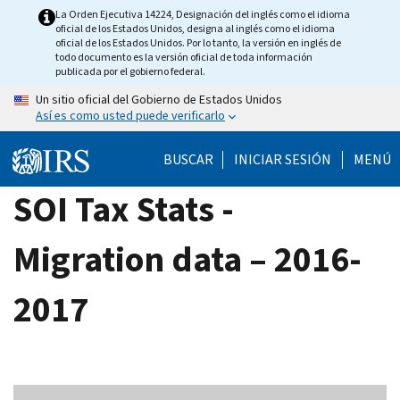
Skip
La Orden Ejecutiva 14224, Designación del inglés como el idioma
oficial de los Estados Unidos, designa al inglés como el idioma
to
oficial de los Estados Unidos. Por lo tanto, la versión en inglés de
main
todo documento es la versión oficial de toda información
publicada por el gobierno federal.
content
Un sitio oficial del Gobierno de Estados Unidos
Así es como usted puede verificarlo
BUSCAR
INICIAR SESIÓN
MENÚ
SOI Tax Stats -
Migration data – 2016-
2017