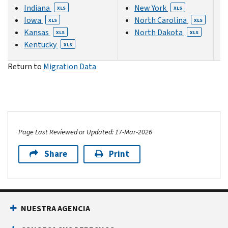
Indiana
New York
XLS
XLS
Iowa
North Carolina
XLS
XLS
Kansas
North Dakota
XLS
XLS
Kentucky
XLS
Return to
Migration Data
Page Last Reviewed or Updated: 17-Mar-2026
Share
Print
NUESTRA AGENCIA