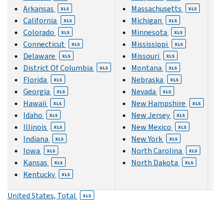
Arkansas
Massachusetts
XLS
XLS
California
Michigan
XLS
XLS
Colorado
Minnesota
XLS
XLS
Connecticut
Mississippi
XLS
XLS
Delaware
Missouri
XLS
XLS
District Of Columbia
Montana
XLS
XLS
Florida
Nebraska
XLS
XLS
Georgia
Nevada
XLS
XLS
Hawaii
New Hampshire
XLS
XLS
Idaho
New Jersey
XLS
XLS
Illinois
New Mexico
XLS
XLS
Indiana
New York
XLS
XLS
Iowa
North Carolina
XLS
XLS
Kansas
North Dakota
XLS
XLS
Kentucky
XLS
United States, Total
XLS