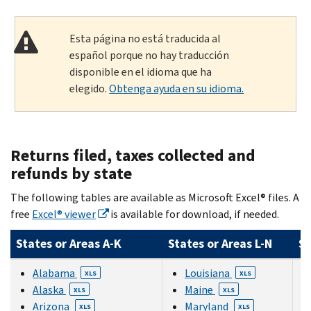
Esta página no está traducida al
español porque no hay traducción
disponible en el idioma que ha
elegido.
Obtenga ayuda en su idioma.
Returns filed, taxes collected and
refunds by state
The following tables are available as Microsoft Excel® files. A
free
Excel® viewer
is available for download, if needed.
States or Areas A-K
States or Areas L-N
St
Alabama
Louisiana
XLS
XLS
Alaska
Maine
XLS
XLS
Arizona
Maryland
XLS
XLS