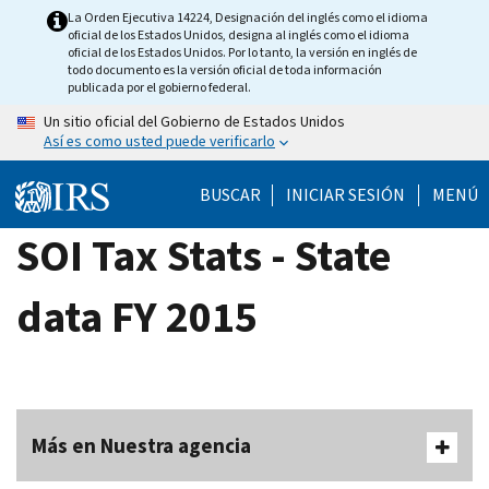
Skip
La Orden Ejecutiva 14224, Designación del inglés como el idioma
oficial de los Estados Unidos, designa al inglés como el idioma
to
oficial de los Estados Unidos. Por lo tanto, la versión en inglés de
main
todo documento es la versión oficial de toda información
publicada por el gobierno federal.
content
Un sitio oficial del Gobierno de Estados Unidos
Así es como usted puede verificarlo
BUSCAR
INICIAR SESIÓN
MENÚ
SOI Tax Stats - State
data FY 2015
Más en Nuestra agencia