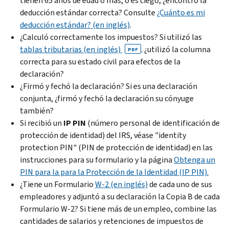
tienen 65 años de edad o más, o es ciego, ¿encontró la
deducción estándar correcta? Consulte
¿Cuánto es mi
deducción estándar? (en inglés)
.
¿Calculó correctamente los impuestos? Si utilizó las
tablas tributarias (en inglés)
. ¿utilizó la columna
PDF
correcta para su estado civil para efectos de la
declaración?
¿Firmó y fechó la declaración? Si es una declaración
conjunta, ¿firmó y fechó la declaración su cónyuge
también?
Si recibió un
IP PIN
(número personal de identificación de
protección de identidad) del
IRS
, véase "
identity
protection PIN
" (
PIN
de protección de identidad) en las
instrucciones para su formulario y la página
Obtenga un
PIN
para la para la Protección de la Identidad (IP PIN).
¿Tiene un Formulario
W
-2 (en inglés)
de cada uno de sus
empleadores y adjuntó a su declaración la Copia
B
de cada
Formulario
W
-2? Si tiene más de un empleo, combine las
cantidades de salarios y retenciones de impuestos de