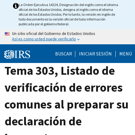
Skip
La Orden Ejecutiva 14224, Designación del inglés como el idioma
oficial de los Estados Unidos, designa al inglés como el idioma
to
oficial de los Estados Unidos. Por lo tanto, la versión en inglés de
main
todo documento es la versión oficial de toda información
publicada por el gobierno federal.
content
Un sitio oficial del Gobierno de Estados Unidos
Así es como usted puede verificarlo
BUSCAR
INICIAR SESIÓN
MENÚ
Tema 303, Listado de
verificación de errores
comunes al preparar su
declaración de