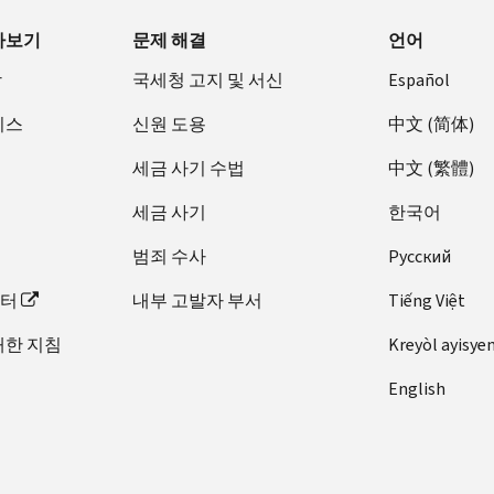
아보기
문제 해결
언어
장
국세청 고지 및 서신
Español
비스
신원 도용
中文 (简体)
세금 사기 수법
中文 (繁體)
세금 사기
한국어
범죄 수사
Pусский
이터
내부 고발자 부서
Tiếng Việt
대한 지침
Kreyòl ayisye
English