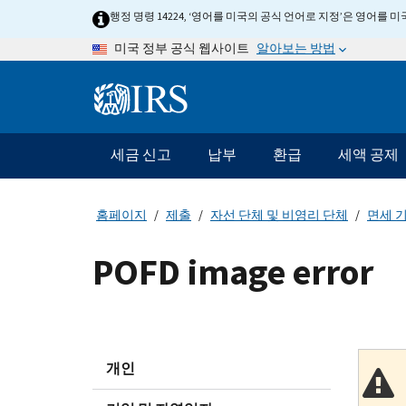
Skip
행정 명령 14224, ‘영어를 미국의 공식 언어로 지정’은 영어를
to
알아보는 방법
미국 정부 공식 웹사이트
main
content
Information
Menu
세금 신고
납부
환급
세액 공제
메
인
네
홈페이지
제출
자선 단체 및 비영리 단체
면세 기
비
게
POFD image error
이
션
바
개인