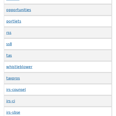
opportunities
portlets
rss
ss8
tas
whistleblower
taxpros
irs-counsel
irs-ci
irs-sbse