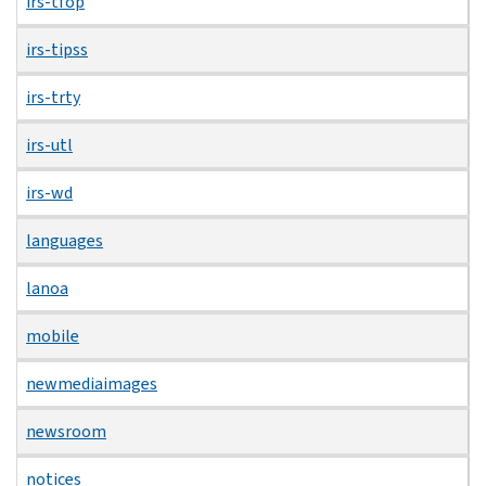
irs-tfop
irs-tipss
irs-trty
irs-utl
irs-wd
languages
lanoa
mobile
newmediaimages
newsroom
notices