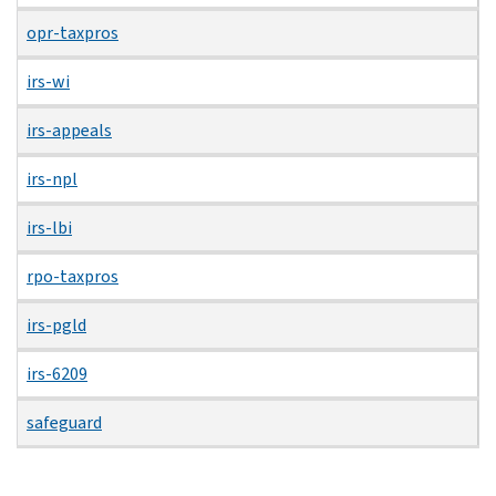
opr-taxpros
irs-wi
irs-appeals
irs-npl
irs-lbi
rpo-taxpros
irs-pgld
irs-6209
safeguard