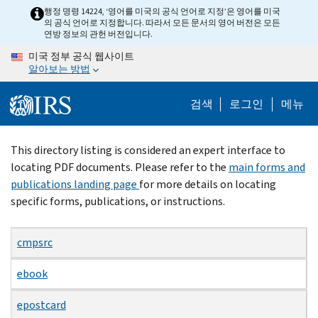
Skip
행정 명령 14224, ‘영어를 미국의 공식 언어로 지정’은 영어를 미국
의 공식 언어로 지정합니다. 따라서 모든 문서의 영어 버전은 모든
to
연방 정보의 관헌 버전입니다.
main
미국 정부 공식 웹사이트
content
알아보는 방법
검색
로그인
메뉴
Beginning
This directory listing is considered an expert interface to
of
locating PDF documents. Please refer to the
main forms and
main
publications landing page
for more details on locating
content
specific forms, publications, or instructions.
cmpsrc
ebook
epostcard