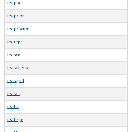
irs-pia
irs-prior
irs-procure
irs-regs
irs-sca
irs-schema
irs-sgml
irs-soi
irs-tai
irs-tege