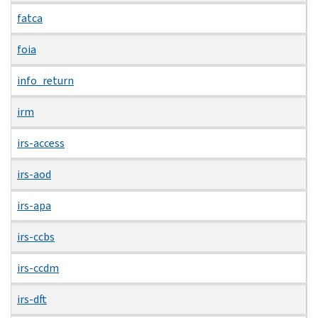
fatca
foia
info_return
irm
irs-access
irs-aod
irs-apa
irs-ccbs
irs-ccdm
irs-dft