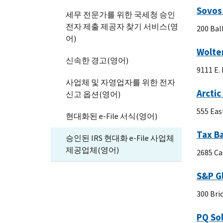
Sovos
세무 전문가를 위한 국세청 승인
전자 제출 제공자 찾기 서비스(영
200 Bal
어)
Wolte
신속한 경고(영어)
9111 E.
사업체 및 자영업자를 위한 전자
Arctic
신고 옵션(영어)
555 East
현대화된 e-File 서식(영어)
Tax B
승인된 IRS 현대화 e-File 사업체
제공업체(영어)
2685 Ca
S&P Gl
300 Bri
PQ So