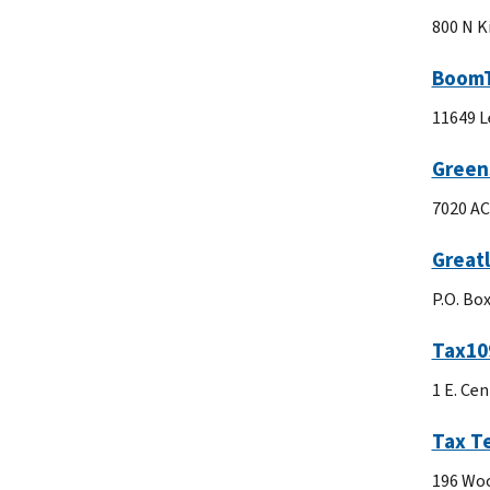
800 N K
Boom
11649 L
Green
7020 AC
Great
P.O. Bo
Tax10
1 E. Cen
Tax Te
196 Woo