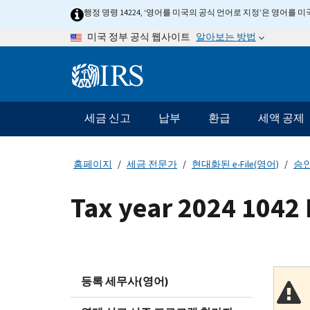
Skip
행정 명령 14224, ‘영어를 미국의 공식 언어로 지정’은 영어를
to
알아보는 방법
미국 정부 공식 웹사이트
main
content
Information
Menu
세금 신고
납부
환급
세액 공제
메
인
네
홈페이지
세금 전문가
현대화된 e-File(영어)
승인
비
게
Tax year 2024 1042 
이
션
바
등록 세무사(영어)