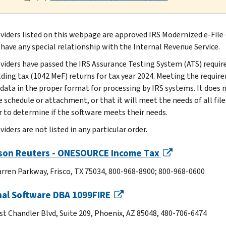
viders listed on this webpage are approved IRS Modernized e-File (
 have any special relationship with the Internal Revenue Service.
viders have passed the IRS Assurance Testing System (ATS) requir
ding tax (1042 MeF) returns for tax year 2024. Meeting the requi
 data in the proper format for processing by IRS systems. It does
 schedule or attachment, or that it will meet the needs of all filers
r to determine if the software meets their needs.
iders are not listed in any particular order.
on Reuters - ONESOURCE Income Tax
rren Parkway, Frisco, TX 75034, 800-968-8900; 800-968-0600
nal Software DBA 1099FIRE
st Chandler Blvd, Suite 209, Phoenix, AZ 85048, 480-706-6474