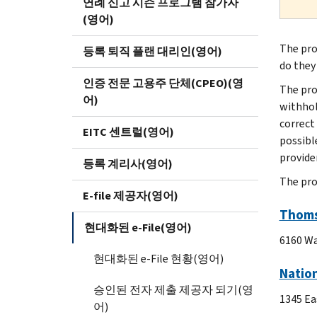
연례 신고 시즌 프로그램 참가자
(영어)
The pro
등록 퇴직 플랜 대리인(영어)
do they
인증 전문 고용주 단체(CPEO)(영
The pro
어)
withhol
correct
EITC 센트럴(영어)
possible
provide
등록 계리사(영어)
The prov
E-file 제공자(영어)
Thoms
현대화된 e-File(영어)
6160 Wa
현대화된 e-File 현황(영어)
Natio
승인된 전자 제출 제공자 되기(영
1345 Ea
어)