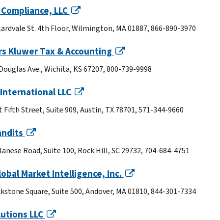
 Compliance, LLC
lardvale St. 4th Floor, Wilmington, MA 01887, 866-890-3970
rs Kluwer Tax & Accounting
 Douglas Ave., Wichita, KS 67207, 800-739-9998
 International LLC
 Fifth Street, Suite 909, Austin, TX 78701, 571-344-9660
andits
lanese Road, Suite 100, Rock Hill, SC 29732, 704-684-4751
obal Market Intelligence, Inc.
ckstone Square, Suite 500, Andover, MA 01810, 844-301-7334
lutions LLC