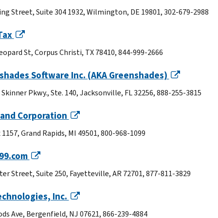
ing Street, Suite 304 1932, Wilmington, DE 19801, 302-679-2988
Tax
eopard St, Corpus Christi, TX 78410, 844-999-2666
shades Software Inc. (AKA Greenshades)
 Skinner Pkwy., Ste. 140, Jacksonville, FL 32256, 888-255-3815
land Corporation
x 1157, Grand Rapids, MI 49501, 800-968-1099
99.com
ter Street, Suite 250, Fayetteville, AR 72701, 877-811-3829
chnologies, Inc.
ds Ave, Bergenfield, NJ 07621, 866-239-4884