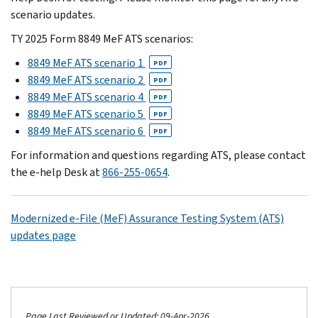
scenario updates.
TY 2025 Form 8849 MeF ATS scenarios:
8849 MeF ATS scenario 1
PDF
8849 MeF ATS scenario 2
PDF
8849 MeF ATS scenario 4
PDF
8849 MeF ATS scenario 5
PDF
8849 MeF ATS scenario 6
PDF
For information and questions regarding ATS, please contact
the e-help Desk at
866-255-0654
.
Modernized e-File (MeF) Assurance Testing System (ATS)
updates page
Page Last Reviewed or Updated: 09-Apr-2026