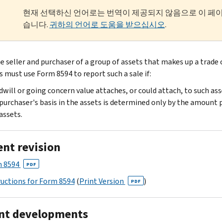
현재 선택하신 언어로는 번역이 제공되지 않음으로 이 페
습니다.
귀하의 언어로 도움을 받으십시오
.
e seller and purchaser of a group of assets that makes up a trade 
s must use Form 8594 to report such a sale if:
will or going concern value attaches, or could attach, to such as
purchaser's basis in the assets is determined only by the amount p
assets.
ent revision
 8594
PDF
ructions for Form 8594
(
Print Version
)
PDF
nt developments