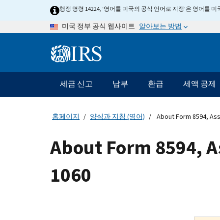
Skip
행정 명령 14224, ‘영어를 미국의 공식 언어로 지정’은 영어를
to
알아보는 방법
미국 정부 공식 웹사이트
main
content
Information
Menu
세금 신고
납부
환급
세액 공제
메
인
네
홈페이지
양식과 지침 (영어)
About Form 8594, Asse
비
게
About Form 8594, A
이
션
1060
바