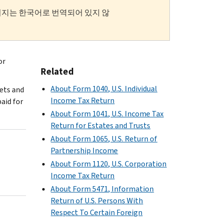
이지는 한국어로 번역되어 있지 않
or
Related
About Form 1040, U.S. Individual
sets and
Income Tax Return
aid for
About Form 1041, U.S. Income Tax
Return for Estates and Trusts
About Form 1065, U.S. Return of
Partnership Income
About Form 1120, U.S. Corporation
Income Tax Return
About Form 5471, Information
Return of U.S. Persons With
Respect To Certain Foreign