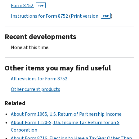
Form 8752
PDF
Instructions for Form 8752
(
Print version
)
PDF
Recent developments
None at this time.
Other items you may find useful
All revisions for Form 8752
Other current products
Related
About Form 1065, U.S. Return of Partnership Income
About Form 1120-S, U.S. Income Tax Return for an S
Corporation
About Form 8716, Election to Have a Tax Year Other Than