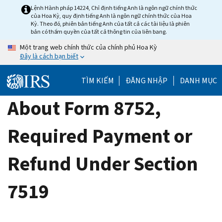
Skip
Lệnh Hành pháp 14224, Chỉ định tiếng Anh là ngôn ngữ chính thức
của Hoa Kỳ, quy định tiếng Anh là ngôn ngữ chính thức của Hoa
to
Kỳ. Theo đó, phiên bản tiếng Anh của tất cả các tài liệu là phiên
main
bản có thẩm quyền của tất cả thông tin của liên bang.
content
Một trang web chính thức của chính phủ Hoa Kỳ
Đây là cách bạn biết
TÌM KIẾM
ĐĂNG NHẬP
DANH MỤC
About Form 8752,
Required Payment or
Refund Under Section
7519