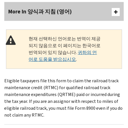
More In 양식과 지침 (영어)
현재 선택하신 언어로는 번역이 제공
되지 않음으로 이 페이지는 한국어로
번역되어 있지 않습니다.
귀하의 언
어로 도움을 받으십시오
.
Eligible taxpayers file this form to claim the railroad track
maintenance credit (RTMC) for qualified railroad track
maintenance expenditures (QRTME) paid or incurred during
the tax year. If you are an assignor with respect to miles of
eligible railroad track, you must file Form 8900 even if you do
not claim any RTMC.