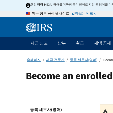
Skip
행정 명령 14224, ‘영어를 미국의 공식 언어로 지정’은 영어를
to
알아보는 방법
미국 정부 공식 웹사이트
main
content
Information
Menu
세금 신고
납부
환급
세액 공제
메
인
네
홈페이지
세금 전문가
등록 세무사(영어)
Become
비
게
Become an enrolled
이
션
바
등록 세무사(영어)