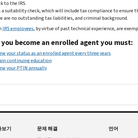
k to the IRS.
 a suitability check, which will include tax compliance to ensure t
e are no outstanding tax liabilities, and criminal background.
n
IRS employees
, by virtue of past technical experience, are exe
 you become an enrolled agent you must:
w your status as an enrolled agent every three years
in continuing education
ew your PTIN annually
아보기
문제 해결
언어