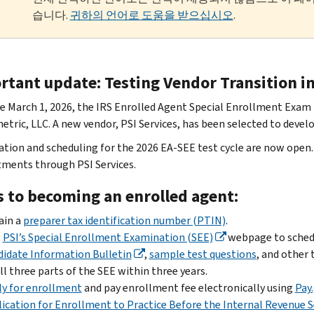
습니다.
귀하의 언어로 도움을 받으십시오
.
rtant update: Testing Vendor Transition i
ve March 1, 2026, the IRS Enrolled Agent Special Enrollment Exam
etric, LLC. A new vendor, PSI Services, has been selected to deve
ation and scheduling for the 2026 EA-SEE test cycle are now open.
ments through PSI Services.
s to becoming an enrolled agent:
ain a
preparer tax identification number (PTIN)
.
t
PSI’s Special Enrollment Examination (SEE)
webpage to schedu
idate Information Bulletin
,
sample test questions
, and other 
ll three parts of the SEE within three years.
y for enrollment
and pay enrollment fee electronically using
Pay
ication for Enrollment to Practice Before the Internal Revenue S