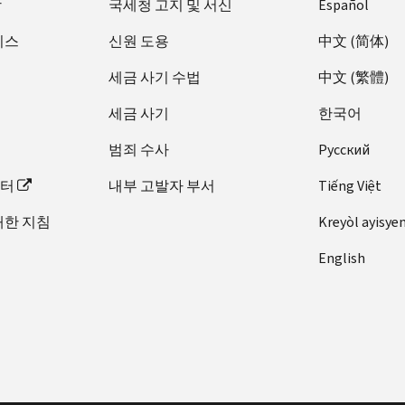
장
국세청 고지 및 서신
Español
비스
신원 도용
中文 (简体)
세금 사기 수법
中文 (繁體)
세금 사기
한국어
범죄 수사
Pусский
이터
내부 고발자 부서
Tiếng Việt
대한 지침
Kreyòl ayisye
English