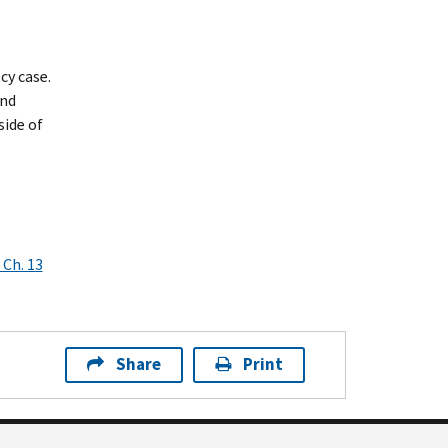
cy case.
ind
side of
Ch. 13
Share
Print