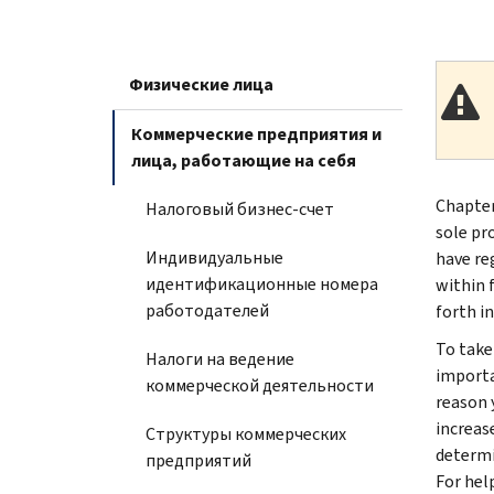
Физические лица
Коммерческие предприятия и
лица, работающие на себя
Chapter
Налоговый бизнес-счет
sole pr
Индивидуальные
have reg
идентификационные номера
within 
работодателей
forth i
To take 
Налоги на ведение
importan
коммерческой деятельности
reason 
increas
Структуры коммерческих
determi
предприятий
For hel