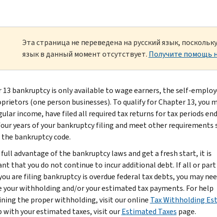
Эта страница не переведена на русский язык, посколь
язык в данный момент отсутствует.
Получите помощь н
 13 bankruptcy is only available to wage earners, the self-emplo
oprietors (one person businesses). To qualify for Chapter 13, you 
ular income, have filed all required tax returns for tax periods en
four years of your bankruptcy filing and meet other requirements 
n the bankruptcy code.
full advantage of the bankruptcy laws and get a fresh start, it is
t that you do not continue to incur additional debt. If all or part
you are filing bankruptcy is overdue federal tax debts, you may nee
e your withholding and/or your estimated tax payments. For help
ning the proper withholding, visit our online
Tax
Withholding Es
p with your estimated taxes, visit our
Estimated Taxes
page.