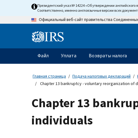
Skip
Президентский указ № 14224 «Об утверждении английского 
to
Соответственно, именно англоязычные версии всех докумен
main
Официальный веб-сайт правительства Соединенны
content
Information
Menu
Файл
Уплата
Возвраты налога
Главное
меню
Главная страница
Подача налоговых деклараций
Chapter 13 bankruptcy - voluntary reorganization of de
Chapter 13 bankrupt
individuals