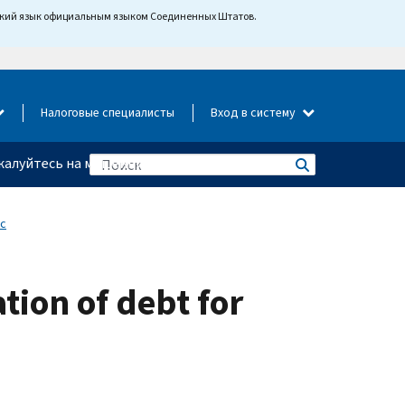
йский язык официальным языком Соединенных Штатов.
Налоговые специалисты
Вход в систему
алуйтесь на мошенничество
с
tion of debt for