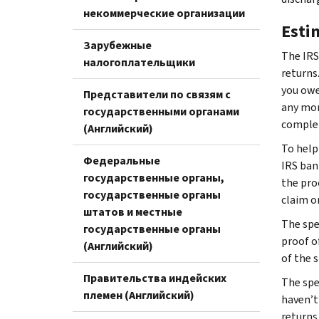
некоммерческие организации
Esti
Зарубежные
The IRS 
налогоплательщики
returns
you owe
Представители по связям с
any mor
государственными органами
complet
(Английский)
To help
Федеральные
IRS bank
государственные органы,
the pro
государственные органы
claim or
штатов и местные
The spe
государственные органы
proof o
(Английский)
of the s
Правительства индейских
The spec
племен (Английский)
haven’t
returns