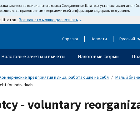
языка в качестве официального языка Соединенных Штатов» устанавливает англи
тов являются правомочными версиями всей информации федерального уровня.
Вот как это можно распознать
х Штатов
Справка
Новости
Русский
Налоговые зачеты и вычеты
Налоговые формы
Пож
Коммерческие предприятия и лица, работающие на себя
Малый бизне
bt for individuals
cy - voluntary reorganiza