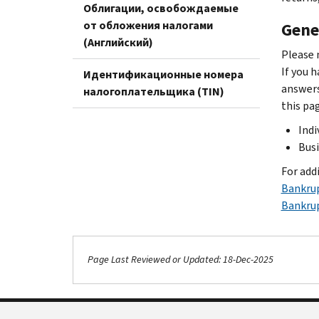
Облигации, освобождаемые
от обложения налогами
Gene
(Английский)
Please 
If you h
Идентификационные номера
answers 
налогоплательщика (TIN)
this pa
Indi
Bus
For add
Bankrup
Bankru
Page Last Reviewed or Updated: 18-Dec-2025