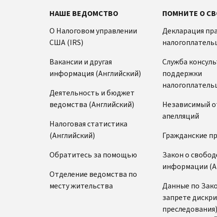
НАШЕ ВЕДОМСТВО
ПОМНИТЕ О СВ
О Налоговом управлении
Декларация пр
США (IRS)
налогоплатель
Вакансии и другая
Служба консул
информация (Английский)
поддержки
налогоплатель
Деятельность и бюджет
ведомства (Английский)
Независимый о
апелляций
Налоговая статистика
(Английский)
Гражданские п
Обратитесь за помощью
Закон о свобод
информации (А
Отделение ведомства по
месту жительства
Данные по Зако
запрете дискр
преследования