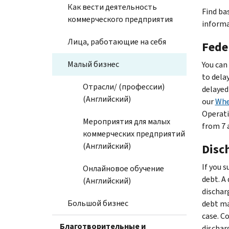
Как вести деятельность
Find ba
коммерческого предприятия
informa
Лица, работающие на себя
Fede
Малый бизнес
You can
to delay
Отрасли/ (профессии)
delayed
(Английский)
our
Whe
Operati
Мероприятия для малых
from 7 a
коммерческих предприятий
(Английский)
Disc
If you 
Онлайновое обучение
debt. A 
(Английский)
dischar
Большой бизнес
debt ma
case. C
Благотворительные и
dischar