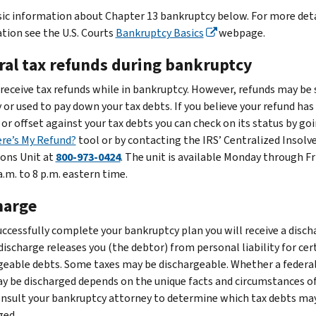
sic information about Chapter 13 bankruptcy below. For more det
tion see the U.S. Courts
Bankruptcy Basics
webpage.
ral tax refunds during bankruptcy
 receive tax refunds while in bankruptcy. However, refunds may be 
 or used to pay down your tax debts. If you believe your refund ha
 or offset against your tax debts you can check on its status by go
re’s My Refund?
tool or by contacting the IRS’ Centralized Insolv
ons Unit at
800-973-0424
. The unit is available Monday through Fr
.m. to 8 p.m. eastern time.
harge
successfully complete your bankruptcy plan you will receive a disch
discharge releases you (the debtor) from personal liability for cer
geable debts. Some taxes may be dischargeable. Whether a federal
y be discharged depends on the unique facts and circumstances o
onsult your bankruptcy attorney to determine which tax debts ma
ged.