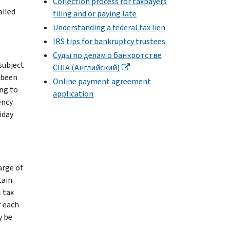
Collection process for taxpayers
ailed
filing and or paying late
Understanding a federal tax lien
IRS tips for bankruptcy trustees
Суды по делам о банкротстве
subject
США (Английский)
s been
Online payment agreement
ing to
application
ency
iday
arge of
tain
 tax
f each
y be