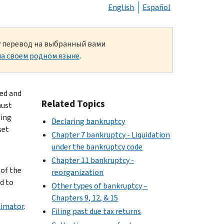
English
Español
ку перевод на выбранный вами
а своем родном языке
.
yed and
Related Topics
must
ding
Declaring bankruptcy
set
Chapter 7 bankruptcy - Liquidation
under the bankruptcy code
Chapter 11 bankruptcy -
 of the
reorganization
d to
Other types of bankruptcy –
Chapters 9, 12, & 15
timator
.
Filing past due tax returns