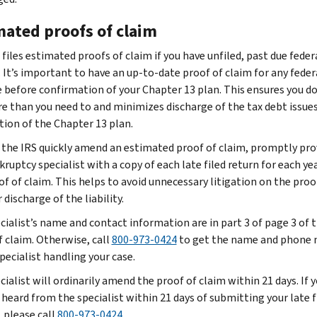
mated proofs of claim
files estimated proofs of claim if you have unfiled, past due feder
. It’s important to have an up-to-date proof of claim for any feder
 before confirmation of your Chapter 13 plan. This ensures you do
e than you need to and minimizes discharge of the tax debt issue
ion of the Chapter 13 plan.
 the IRS quickly amend an estimated proof of claim, promptly pro
ruptcy specialist with a copy of each late filed return for each ye
of of claim. This helps to avoid unnecessary litigation on the proo
 discharge of the liability.
cialist’s name and contact information are in part 3 of page 3 of 
f claim. Otherwise, call
800-973-0424
to get the name and phone
pecialist handling your case.
ialist will ordinarily amend the proof of claim within 21 days. If 
 heard from the specialist within 21 days of submitting your late f
, please call
800-973-0424
.