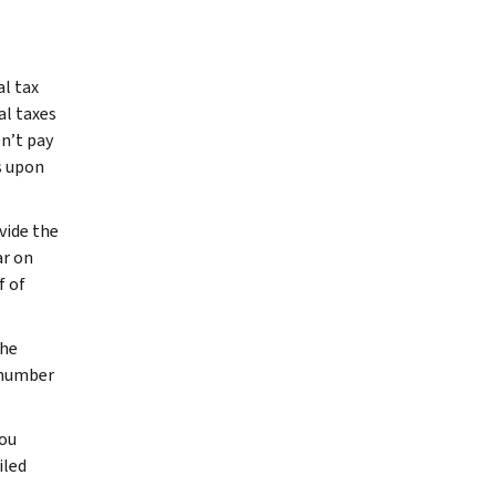
al tax
al taxes
n’t pay
s upon
vide the
ar on
f of
the
 number
you
iled