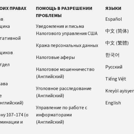
ОИХ ПРАВАХ
ПОМОЩЬ В РАЗРЕШЕНИИ
ЯЗЫКИ
ПРОБЛЕМЫ
ав
Español
щика
Уведомления и письма
中文 (简体)
Налогового управления США
ьтативной
中文 (繁體)
Кража персональных данных
щиков
한국어
Налоговые аферы
тдел
Pусский
Налоговое мошенничество
(Английский)
Tiếng Việt
рава
Уголовное расследование
Kreyòl ayisye
е
(Английский)
нглийский)
English
Управление по работе с
ну 107–174 (о
информаторами
иминации и
(Английский)
)