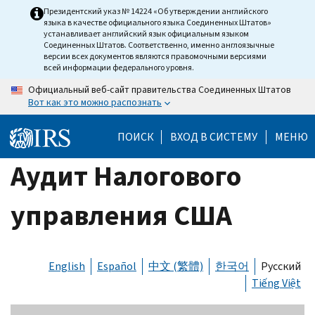
Skip
Президентский указ № 14224 «Об утверждении английского
языка в качестве официального языка Соединенных Штатов»
to
устанавливает английский язык официальным языком
main
Соединенных Штатов. Соответственно, именно англоязычные
версии всех документов являются правомочными версиями
content
всей информации федерального уровня.
Официальный веб-сайт правительства Соединенных Штатов
Вот как это можно распознать
ПОИСК
ВХОД В СИСТЕМУ
МЕНЮ
Аудит Налогового
управления США
English
Español
中文 (繁體)
한국어
Русский
Tiếng Việt