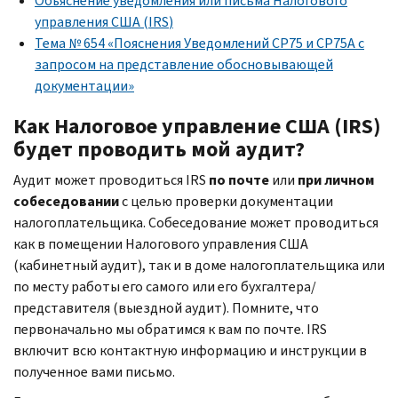
Объяснение уведомления или письма Налогового
управления США (
IRS
)
Тема № 654 «Пояснения Уведомлений
CP
75 и
CP
75
A
с
запросом на представление обосновывающей
документации»
Как Налоговое управление США (
IRS
)
будет проводить мой аудит?
Аудит может проводиться
IRS
по почте
или
при личном
собеседовании
с целью проверки документации
налогоплательщика. Собеседование может проводиться
как в помещении Налогового управления США
(кабинетный аудит), так и в доме налогоплательщика или
по месту работы его самого или его бухгалтера/
представителя (выездной аудит). Помните, что
первоначально мы обратимся к вам по почте.
IRS
включит всю контактную информацию и инструкции в
полученное вами письмо.