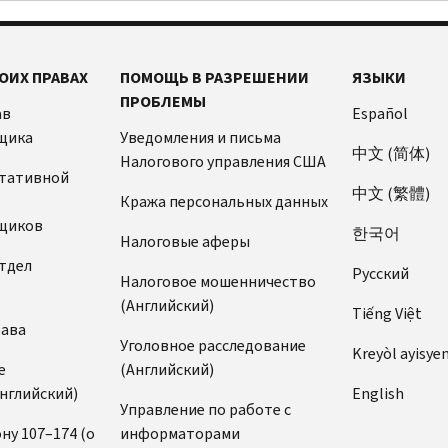
ОИХ ПРАВАХ
ПОМОЩЬ В РАЗРЕШЕНИИ
ЯЗЫКИ
ПРОБЛЕМЫ
ав
Español
щика
Уведомления и письма
中文 (简体)
Налогового управления США
ьтативной
中文 (繁體)
Кража персональных данных
щиков
한국어
Налоговые аферы
тдел
Pусский
Налоговое мошенничество
(Английский)
Tiếng Việt
рава
Уголовное расследование
Kreyòl ayisye
е
(Английский)
нглийский)
English
Управление по работе с
ну 107–174 (о
информаторами