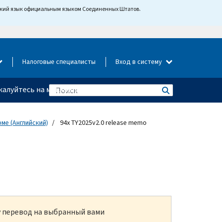
йский язык официальным языком Соединенных Штатов.
Налоговые специалисты
Вход в систему
алуйтесь на мошенничество
ме (Английский)
94x TY2025v2.0 release memo
ку перевод на выбранный вами