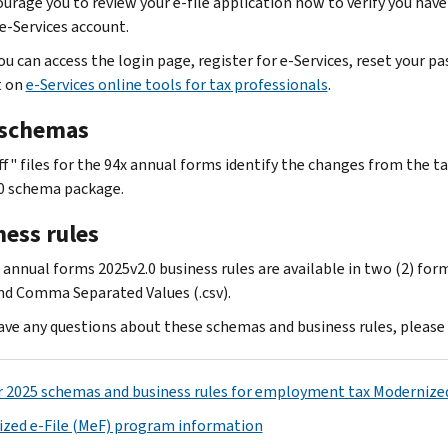
urage you to review your e-file application now to verify you have
 e-Services account.
ou can access the login page, register for e-Services, reset your 
t on
e-Services online tools for tax professionals
.
schemas
ff" files for the 94x annual forms identify the changes from the t
0 schema package.
ness rules
 annual forms 2025v2.0 business rules are available in two (2) for
and Comma Separated Values (.csv).
have any questions about these schemas and business rules, please 
r 2025 schemas and business rules for employment tax Modernized
zed e-File (MeF) program information