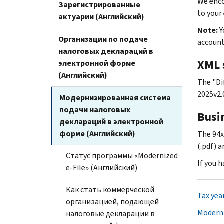
We enco
Зарегистрированные
to your
актуарии (Английский)
Note:
Y
Организации по подаче
accoun
налоговых деклараций в
XML 
электронной форме
(Английский)
The "Di
2025v2.
Модернизированная система
подачи налоговых
Busi
деклараций в электронной
форме (Английский)
The 94x
(.pdf) 
Статус программы «Modernized
If you 
e-File» (Английский)
Как стать коммерческой
Tax yea
организацией, подающей
Moderni
налоговые декларации в