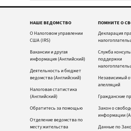
НАШЕ ВЕДОМСТВО
ПОМНИТЕ О СВ
О Налоговом управлении
Декларация пр
США (IRS)
налогоплатель
Вакансии и другая
Служба консул
информация (Английский)
поддержки
налогоплатель
Деятельность и бюджет
ведомства (Английский)
Независимый о
апелляций
Налоговая статистика
(Английский)
Гражданские п
Обратитесь за помощью
Закон о свобод
информации (А
Отделение ведомства по
месту жительства
Данные по Зако