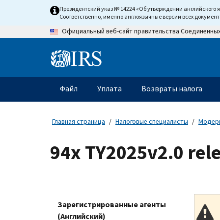
Skip
Президентский указ № 14224 «Об утверждении английского 
to
Соответственно, именно англоязычные версии всех докумен
main
Официальный веб-сайт правительства Соединенны
content
Information
Menu
Файл
Уплата
Возвраты налога
Главное
меню
Главная страница
Налоговые специалисты
Модерн
94x TY2025v2.0 re
Зарегистрированные агенты
(Английский)