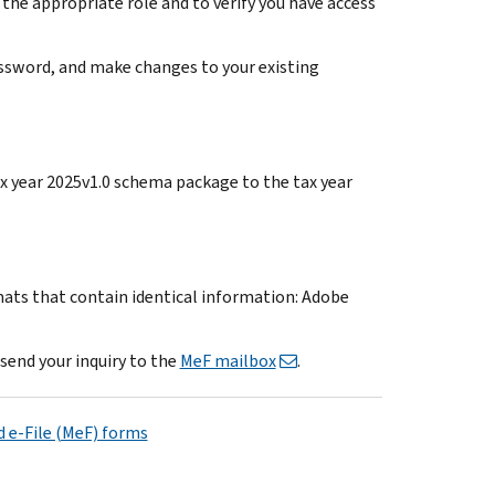
 the appropriate role and to verify you have access
password, and make changes to your existing
ax year 2025v1.0 schema package to the tax year
mats that contain identical information: Adobe
send your inquiry to the
MeF mailbox
.
 e-File (MeF) forms