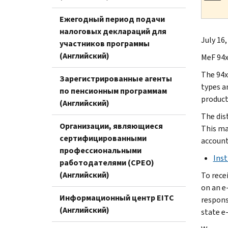
Ежегодный период подачи
налоговых деклараций для
July 16,
участников программы
(Английский)
MeF 94x
The 94x
Зарегистрированные агенты
types a
по пенсионным программам
product
(Английский)
The dis
Организации, являющиеся
This mai
сертифицированными
account
профессиональными
Inst
работодателями (CPEO)
(Английский)
To rece
on an e-
Информационный центр EITC
responsi
(Английский)
state e-