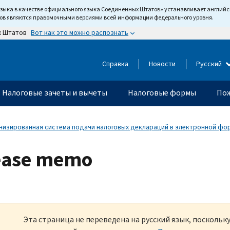
языка в качестве официального языка Соединенных Штатов» устанавливает англи
тов являются правомочными версиями всей информации федерального уровня.
Вот как это можно распознать
х Штатов
Справка
Новости
Русский
Налоговые зачеты и вычеты
Налоговые формы
Пож
изированная система подачи налоговых деклараций в электронной фор
lease memo
Эта страница не переведена на русский язык, посколь