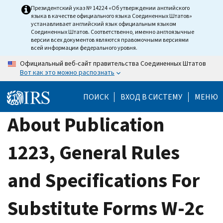
Skip
Президентский указ № 14224 «Об утверждении английского
языка в качестве официального языка Соединенных Штатов»
to
устанавливает английский язык официальным языком
main
Соединенных Штатов. Соответственно, именно англоязычные
версии всех документов являются правомочными версиями
content
всей информации федерального уровня.
Официальный веб-сайт правительства Соединенных Штатов
Вот как это можно распознать
ПОИСК
ВХОД В СИСТЕМУ
МЕНЮ
About Publication
1223, General Rules
and Specifications For
Substitute Forms W-2c