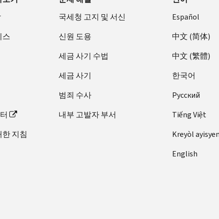
장
국세청 고지 및 서신
Español
비스
신원 도용
中文 (简体)
세금 사기 수법
中文 (繁體)
세금 사기
한국어
범죄 수사
Pусский
이터
내부 고발자 부서
Tiếng Việt
대한 지침
Kreyòl ayisye
English