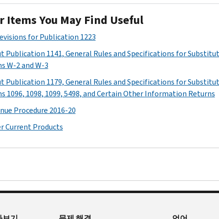
r Items You May Find Useful
Revisions for Publication 1223
t Publication 1141, General Rules and Specifications for Substitu
s W-2 and W-3
t Publication 1179, General Rules and Specifications for Substitu
s 1096, 1098, 1099, 5498, and Certain Other Information Returns
nue Procedure 2016-20
r Current Products
아보기
문제 해결
언어