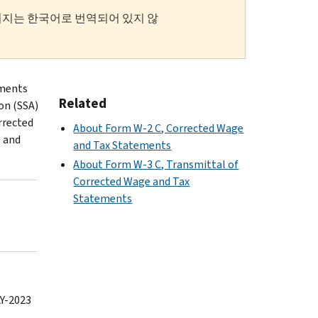
이지는 한국어로 번역되어 있지 않
ements
Related
on (SSA)
rrected
About Form W-2 C, Corrected Wage
 and
and Tax Statements
About Form W-3 C, Transmittal of
Corrected Wage and Tax
Statements
Y-2023