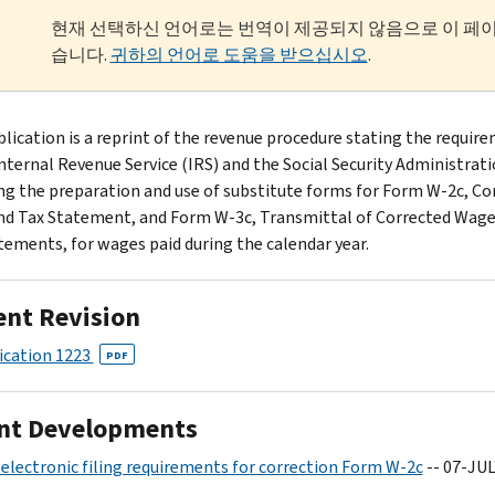
현재 선택하신 언어로는 번역이 제공되지 않음으로 이 페
습니다.
귀하의 언어로 도움을 받으십시오
.
blication is a reprint of the revenue procedure stating the requir
Internal Revenue Service (IRS) and the Social Security Administrati
ng the preparation and use of substitute forms for Form W-2c, Co
d Tax Statement, and Form W-3c, Transmittal of Corrected Wage
tements, for wages paid during the calendar year.
ent Revision
ication 1223
PDF
nt Developments
electronic filing requirements for correction Form W-2c
-- 07-JUL