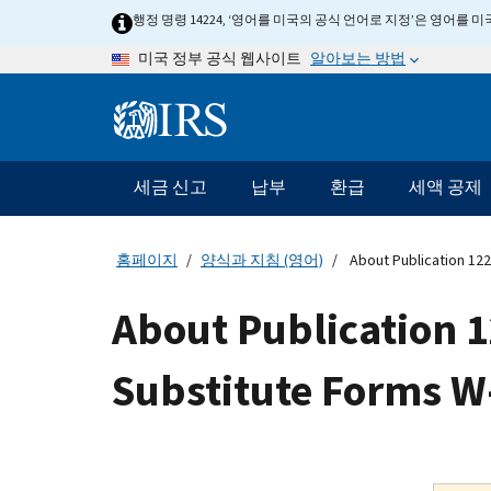
Skip
행정 명령 14224, ‘영어를 미국의 공식 언어로 지정’은 영어를
to
알아보는 방법
미국 정부 공식 웹사이트
main
content
Information
Menu
세금 신고
납부
환급
세액 공제
메
인
네
홈페이지
양식과 지침 (영어)
About Publication 122
비
게
About Publication 1
이
션
Substitute Forms W
바