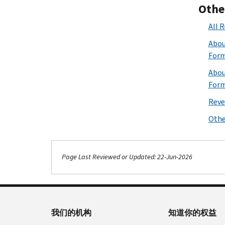
Othe
All 
Abou
Form
Abou
Form
Reve
Othe
Page Last Reviewed or Updated: 22-Jun-2026
我们的机构
知道你的权益