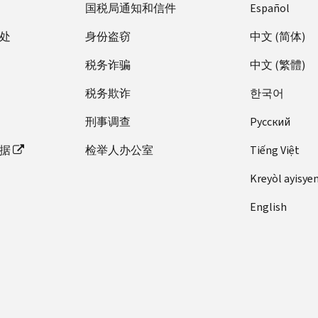
国税局通知和信件
Español
处
身份盗窃
中文 (简体)
税务诈骗
中文 (繁體)
税务欺诈
한국어
刑事调查
Pусский
据
检举人办公室
Tiếng Việt
Kreyòl ayisye
English