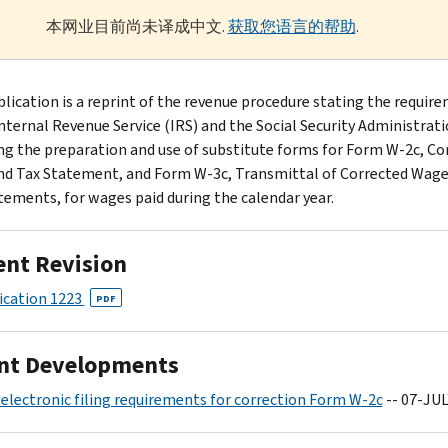
本网业目前尚未译成中文.
获取您语言的帮助
.
blication is a reprint of the revenue procedure stating the requir
Internal Revenue Service (IRS) and the Social Security Administrati
ng the preparation and use of substitute forms for Form W-2c, Co
d Tax Statement, and Form W-3c, Transmittal of Corrected Wage
tements, for wages paid during the calendar year.
ent Revision
ication 1223
PDF
nt Developments
electronic filing requirements for correction Form W-2c
-- 07-JUL