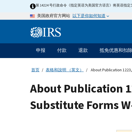
Skip
第 14224 号行政命令《指定英语为美国官方语言》将英语
to
以下是你如何知道
美国政府官方网站
main
content
Information
Menu
申报
付款
退款
抵免优惠和扣
主
要
导
首页
表格和說明 （英文）
About Publication 1223,
航
About Publication 1
Substitute Forms W