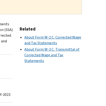
ements
Related
on (SSA)
rrected
About Form W-2 C, Corrected Wage
 and
and Tax Statements
About Form W-3 C, Transmittal of
Corrected Wage and Tax
Statements
Y-2023