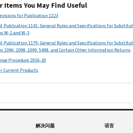
r Items You May Find Useful
Revisions for Publication 1223
t Publication 1141, General Rules and Specifications for Substitu
s W-2 and W-3
t Publication 1179, General Rules and Specifications for Substitu
s 1096, 1098, 1099, 5498, and Certain Other Information Returns
nue Procedure 2016-20
r Current Products
解决问题
语言