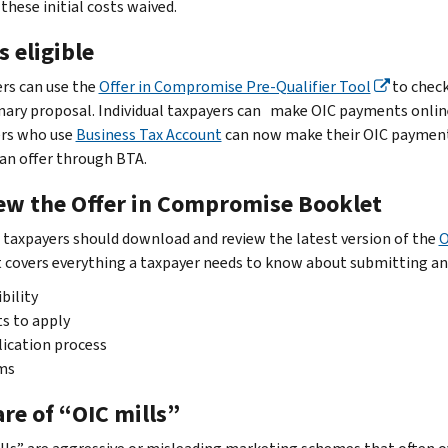
these initial costs waived.
 eligible
rs can use the
Offer in Compromise Pre-Qualifier Tool
to check 
nary proposal. Individual taxpayers can make OIC payments onlin
rs who use
Business Tax Account
can now make their OIC payments
an offer through BTA.
ew the Offer in Compromise Booklet
e taxpayers should download and review the latest version of the
O
 covers everything a taxpayer needs to know about submitting an 
ibility
s to apply
ication process
ms
re of “OIC mills”