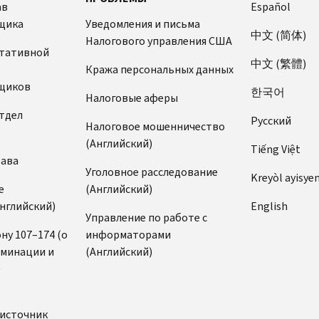
ав
Español
щика
Уведомления и письма
中文 (简体)
Налогового управления США
ьтативной
中文 (繁體)
Кража персональных данных
щиков
한국어
Налоговые аферы
тдел
Pусский
Налоговое мошенничество
(Английский)
Tiếng Việt
рава
Уголовное расследование
Kreyòl ayisye
е
(Английский)
нглийский)
English
Управление по работе с
ну 107–174 (о
информаторами
иминации и
(Английский)
)
источник