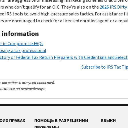
lls” are aggressive or misleading marketing schemes that often o
rs who don’t qualify for an OIC. They’re also on the
2026 IRS Dirty
ee IRS tools to avoid high-pressure sales tactics. For assistance f
rs are encouraged to check for a licensed enrolled agent or a repu
 information
er in Compromise FAQs
sing a tax professional
ctory of Federal Tax Return Preparers with Credentials and Select
Subscribe to IRS Tax Ti
е последнего выпуска новостей.
лагаться на переведенную
ОИХ ПРАВАХ
ПОМОЩЬ В РАЗРЕШЕНИИ
ЯЗЫКИ
ПРОБЛЕМЫ