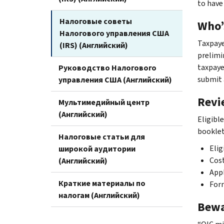
to have 
Налоговые советы
Who’s
Налогового управления США
Taxpaye
(IRS) (Английский)
prelimi
taxpaye
Руководство Налогового
submit 
управления США (Английский)
Revi
Мультимедийный центр
(Английский)
Eligibl
booklet
Налоговые статьи для
Elig
широкой аудитории
Cost
(Английский)
Appl
Краткие материалы по
For
налогам (Английский)
Bewa