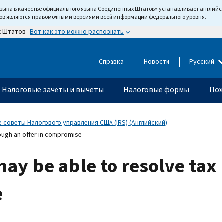
языка в качестве официального языка Соединенных Штатов» устанавливает англи
тов являются правомочными версиями всей информации федерального уровня.
Вот как это можно распознать
х Штатов
Справка
Новости
Русский
Налоговые зачеты и вычеты
Налоговые формы
Пож
 советы Налогового управления США (IRS) (Английский)
rough an offer in compromise
may be able to resolve tax
e