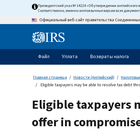
Skip
Президентский указ № 14224 «Об утверждении английского 
to
Соответственно, именно англоязычные версии всех докумен
main
Официальный веб-сайт правительства Соединенны
content
Information
Menu
Файл
Уплата
Возвраты налога
Главное
меню
Главная страница
Новости (Английский)
Налоговые
Eligible taxpayers may be able to resolve tax debt th
Eligible taxpayers 
offer in compromis