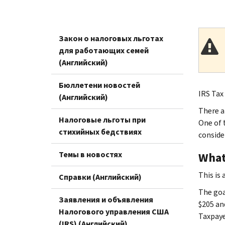
Закон о налоговых льготах
для работающих семей
(Английский)
Бюллетени новостей
IRS Tax
(Английский)
There ar
Налоговые льготы при
One of 
стихийных бедствиях
conside
Темы в новостях
What
This is
Справки (Английский)
The goa
Заявления и объявления
$205 an
Налогового управления США
Taxpaye
(IRS) (Английский)