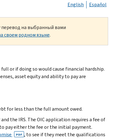
English
Español
ку перевод на выбранный вами
а своем родном языке
.
 full or if doing so would cause financial hardship.
enses, asset equity and ability to pay are
ebt for less than the full amount owed.
and the IRS. The OIC application requires a fee of
o pay either the fee or the initial payment.
romise
, to see if they meet the qualifications
PDF