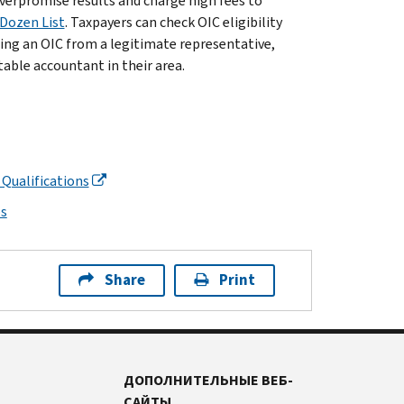
verpromise results and charge high fees to
 Dozen List
. Taxpayers can check OIC eligibility
iling an OIC from a legitimate representative,
table accountant in their area.
 Qualifications
ps
Share
Print
ДОПОЛНИТЕЛЬНЫЕ ВЕБ-
САЙТЫ