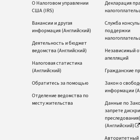
О Налоговом управлении
Декларация пр
США (IRS)
налогоплатель
Вакансии и другая
Служба консул
информация (Английский)
поддержки
налогоплатель
Деятельность и бюджет
ведомства (Английский)
Независимый о
апелляций
Налоговая статистика
(Английский)
Гражданские п
Обратитесь за помощью
Закон о свобод
информации (А
Отделение ведомства по
месту жительства
Данные по Зако
запрете дискр
преследования
(Английский)
Авторитетный 