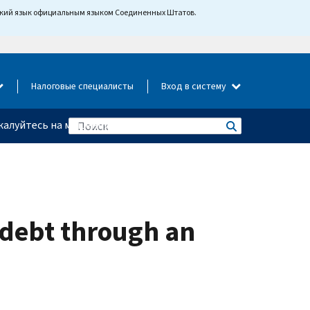
йский язык официальным языком Соединенных Штатов.
Налоговые специалисты
Вход в систему
алуйтесь на мошенничество
 debt through an