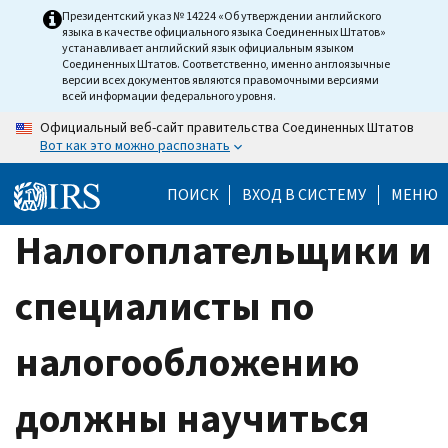
Skip
Президентский указ № 14224 «Об утверждении английского
языка в качестве официального языка Соединенных Штатов»
to
устанавливает английский язык официальным языком
main
Соединенных Штатов. Соответственно, именно англоязычные
версии всех документов являются правомочными версиями
content
всей информации федерального уровня.
Официальный веб-сайт правительства Соединенных Штатов
Вот как это можно распознать
ПОИСК
ВХОД В СИСТЕМУ
МЕНЮ
Налогоплательщики и
специалисты по
налогообложению
должны научиться