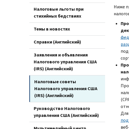
Ниже п
Налоговые льготы при
налого
стихийных бедствиях
Про
Темы в новостях
дек
фед
Справки (Английский)
раз
под
Заявления и объявления
сор
Налогового управления США
Про
(IRS) (Английский)
нал
инф
Налоговые советы
Про
Налогового управления США
нал
(IRS) (Английский)
(
CP
отн
Руководство Налогового
Для
управления США (Английский)
под
веб
Мультимедийный центр