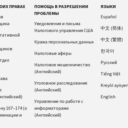
ОИХ ПРАВАХ
ПОМОЩЬ В РАЗРЕШЕНИИ
ЯЗЫКИ
ПРОБЛЕМЫ
ав
Español
щика
Уведомления и письма
中文 (简体)
Налогового управления США
ьтативной
中文 (繁體)
Кража персональных данных
щиков
한국어
Налоговые аферы
тдел
Pусский
Налоговое мошенничество
(Английский)
Tiếng Việt
рава
Уголовное расследование
Kreyòl ayisye
е
(Английский)
нглийский)
English
Управление по работе с
ну 107–174 (о
информаторами
иминации и
(Английский)
)