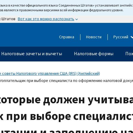
языка в качестве официального языка Соединенных Штатов» устанавливает англи
тов являются правомочными версиями всей информации федерального уровня.
Вот как это можно распознать
х Штатов
Справка
Новости
Русский
Налоговые зачеты и вычеты
Налоговые формы
Пож
 советы Налогового управления США (IRS) (Английский)
гоплательщик при выборе специалиста по оформлению налоговой доку
 которые должен учитыв
 при выборе специалис
нтации и заполнению н