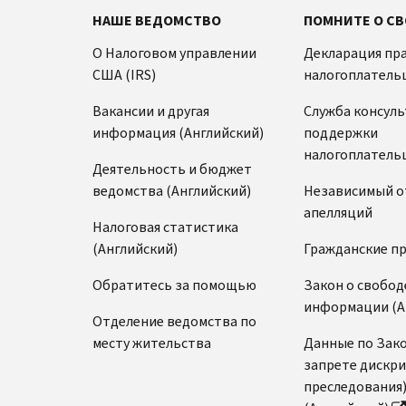
НАШЕ ВЕДОМСТВО
ПОМНИТЕ О СВ
О Налоговом управлении
Декларация пр
США (IRS)
налогоплатель
Вакансии и другая
Служба консул
информация (Английский)
поддержки
налогоплатель
Деятельность и бюджет
ведомства (Английский)
Независимый о
апелляций
Налоговая статистика
(Английский)
Гражданские п
Обратитесь за помощью
Закон о свобод
информации (А
Отделение ведомства по
месту жительства
Данные по Зако
запрете дискр
преследования