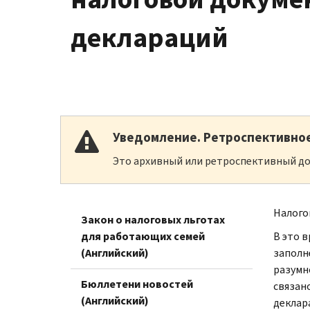
деклараций
Уведомление. Ретроспективно
Это архивный или ретроспективный до
Налогов
Закон о налоговых льготах
для работающих семей
В это 
(Английский)
заполн
разумн
Бюллетени новостей
связан
(Английский)
деклар