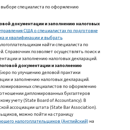
 выборе специалиста по оформлению
овой документации и заполнению налоговых
управления США о специалистах по подготовке
ска и квалификации и выбрать
алогоплательщикам найти специалиста по
й. Справочник позволяет осуществлять поиск и
ентации и заполнению налоговых деклараций.
логовой документации и заполнению
Бюро по улучшению деловой практики
ции и заполнению налоговых деклараций.
ипломированных специалистов по оформлению
В отношении дипломированных бухгалтеров
ому учету (
State Board of Accountancy
). В
кой ассоциации штата (
State Bar Association
).
льщиков, можно пойти на страницу
яющего налогоплательщиков (Английский)
на