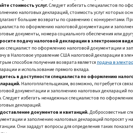
айте стоимость услуг.
Следует избегать специалистов по оф
олнению налоговых деклараций, стоимость услуг которых осн
длагают большие возвраты по сравнению с конкурентами. При 
циалиста по оформлению налоговой документации и заполнен
оговые документы, номера социального обеспечения или дру
росите подачу налоговой декларации в электронном виде
 их специалист по оформлению налоговой документации и за
ачу в Налоговое управление США налоговой декларации в эл
трым способом получения возврата является
подача в электр
ларации и использование прямого вклада.
дитесь в доступности специалиста по оформлению налог
лараций.
Налогоплательщикам, возможно, потребуется связ
оговой документации и заполнению налоговых деклараций пос
а. Следует избегать ненадежных специалистов по оформлени
оговых деклараций.
доставление документов и квитанций.
Добросовестные сп
ументации и заполнению налоговых деклараций попросят у н
танции. Они зададут вопросы для определения таких показате