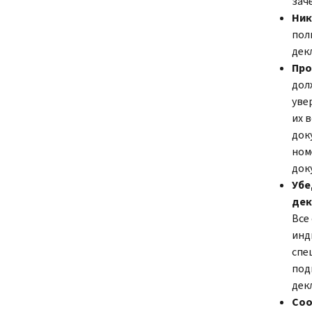
зач
Ник
пол
дек
Про
дол
уве
их 
док
ном
док
Убе
дек
Все
инд
спе
под
дек
Соо