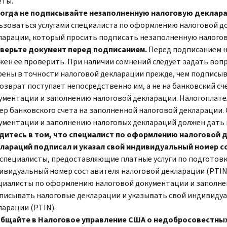
еты.
огда не подписывайте незаполненную налоговую деклар
ьзоваться услугами специалиста по оформлению налоговой д
ларации, который просить подписать незаполненную налого
верьте документ перед подписанием.
Перед подписанием н
жен ее проверить. При наличии сомнений следует задать во
рены в точности налоговой декларации прежде, чем подписыв
возврат поступает непосредственно им, а не на банковский с
ументации и заполнению налоговой декларации. Налогоплат
ер банковского счета на заполненной налоговой декларации
ументации и заполнению налоговых деклараций должен дать 
дитесь в том, что специалист по оформлению налоговой 
лараций подписал и указал свой индивидуальный номер с
 специалисты, предоставляющие платные услуги по подготов
ивидуальный номер составителя налоговой декларации (
PTI
циалисты по оформлению налоговой документации и заполн
писывать налоговые декларации и указывать свой индивидуа
ларации (
PTIN
).
бщайте в Налоговое управление США о недобросовестны