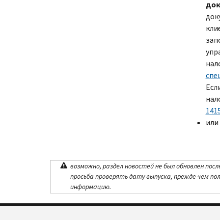
док
док
кли
зап
упр
нал
спе
Есл
нал
141
или
возможно, раздел новостей не был обновлен посл
просьба проверять дату выпуска, прежде чем по
информацию.