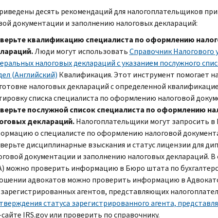
риведены десять рекомендаций для налогоплательщиков при
вой документации и заполнению налоговых деклараций:
верьте квалификацию специалиста по оформлению налог
лараций.
Люди могут использовать
Справочник Налогового 
еральных налоговых деклараций с указанием послужного спи
дел (Английский)
Квалификация. Этот инструмент помогает н
готовке налоговых деклараций с определенной квалификацие
тировку списка специалиста по оформлению налоговой докум
верьте послужной список специалиста по оформлению на
оговых деклараций.
Налогоплательщики могут запросить в 
ормацию о специалисте по оформлению налоговой документа
верьте дисциплинарные взыскания и статус лицензии для д
оговой документации и заполнению налоговых деклараций. 
A
) можно проверить информацию в Бюро штата по бухгалтерск
ошении адвокатов можно проверить информацию в Адвокатс
 зарегистрированных агентов, представляющих налогоплате
тверждения статуса зарегистрированного агента, представл
-сайте
IRS.gov
или проверить по справочнику.