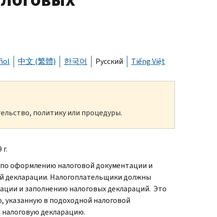
ñol
中文 (繁體)
한국어
Русский
Tiếng Việt
ельство, политику или процедуры.
г.
 по оформлению налоговой документации и
ой декларации. Налогоплательщики должны
ации и заполнению налоговых деклараций. Это
, указанную в подоходной налоговой
л налоговую декларацию.