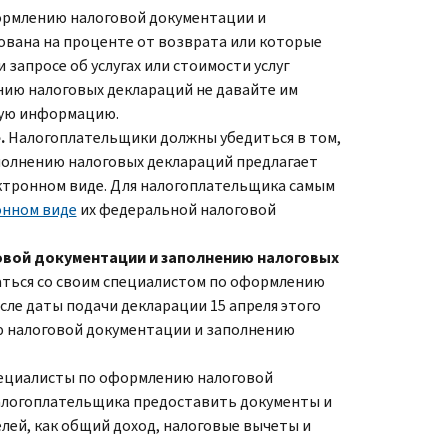
ормлению налоговой документации и
ована на проценте от возврата или которые
запросе об услугах или стоимости услуг
ию налоговых деклараций не давайте им
гую информацию.
.
Налогоплательщики должны убедиться в том,
полнению налоговых деклараций предлагает
ектронном виде. Для налогоплательщика самым
онном виде
их федеральной налоговой
овой документации и заполнению налоговых
аться со своим специалистом по оформлению
ле даты подачи декларации 15 апреля этого
ю налоговой документации и заполнению
ециалисты по оформлению налоговой
алогоплательщика предоставить документы и
лей, как общий доход, налоговые вычеты и