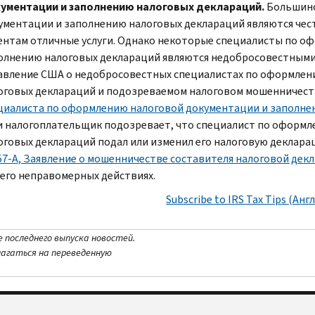
ументации и заполнению налоговых деклараций.
Большинс
ументации и заполнению налоговых деклараций являются че
ентам отличные услуги. Однако некоторые специалисты по о
олнению налоговых деклараций являются недобросовестными
авление США о недобросовестных специалистах по оформлен
оговых деклараций и подозреваемом налоговом мошенничест
циалиста по оформлению налоговой документации и заполне
и налогоплательщик подозревает, что специалист по оформ
оговых деклараций подал или изменил его налоговую декларац
57-
A
, Заявление о мошенничестве составителя налоговой дек
 его неправомерных действиях.
Subscribe to IRS Tax Tips
(Анг
е последнего выпуска новостей.
лагаться на переведенную