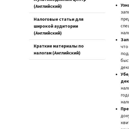
Узн
(Английский)
зап
пре
Налоговые статьи для
спе
широкой аудитории
нал
(Английский)
Зап
Краткие материалы по
что
налогам (Английский)
под
быс
дек
Убе
дек
нал
год
нал
Пре
док
кви