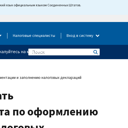
йский язык официальным языком Соединенных Штатов.
Налоговые специалисты
Вход в систему
алуйтесь на мошенничество
ментации и заполнению налоговых деклараций
ать
та по оформлению
алоговых