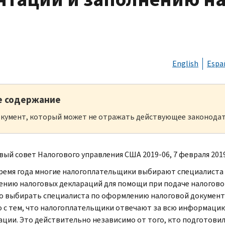
English
Espa
е содержание
кумент, который может не отражать действующее законодат
ый совет Налогового управления США 2019-06, 7 февраля 2019 
время года многие налогоплательщики выбирают специалиста
ению налоговых деклараций для помощи при подаче налогов
о выбирать специалиста по оформлению налоговой документ
о с тем, что налогоплательщики отвечают за всю информацию
ации. Это действительно независимо от того, кто подготови