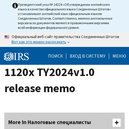
Skip
Президентский указ № 14224 «Об утверждении английского
языка в качестве официального языка Соединенных Штатов»
to
устанавливает английский язык официальным языком
main
Соединенных Штатов. Соответственно, именно англоязычные
версии всех документов являются правомочными версиями
content
всей информации федерального уровня.
Официальный веб-сайт правительства Соединенных Штатов
Вот как это можно распознать
ПОИСК
ВХОД В СИСТЕМУ
МЕНЮ
1120x TY2024v1.0
release memo
More In Налоговые специалисты