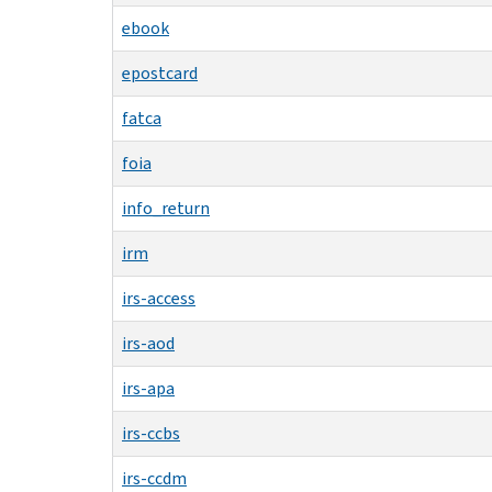
ebook
epostcard
fatca
foia
info_return
irm
irs-access
irs-aod
irs-apa
irs-ccbs
irs-ccdm