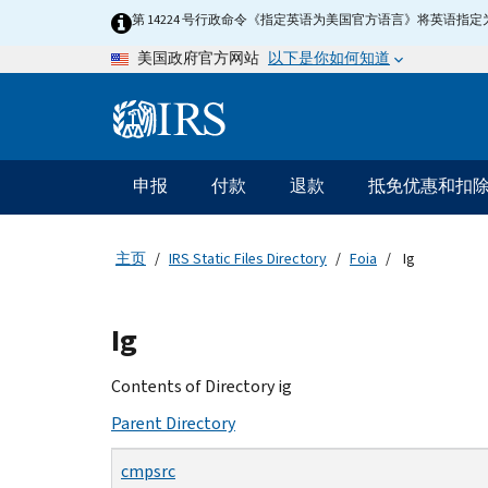
Skip
第 14224 号行政命令《指定英语为美国官方语言》将英语
to
以下是你如何知道
美国政府官方网站
main
content
Information
Menu
申报
付款
退款
抵免优惠和扣
主
要
导
主页
IRS Static Files Directory
Foia
Ig
航
Beginning
Ig
of
main
Contents of Directory ig
content
Parent Directory
cmpsrc