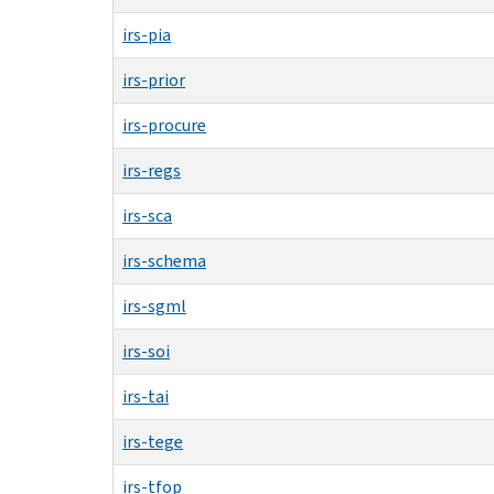
irs-pia
irs-prior
irs-procure
irs-regs
irs-sca
irs-schema
irs-sgml
irs-soi
irs-tai
irs-tege
irs-tfop