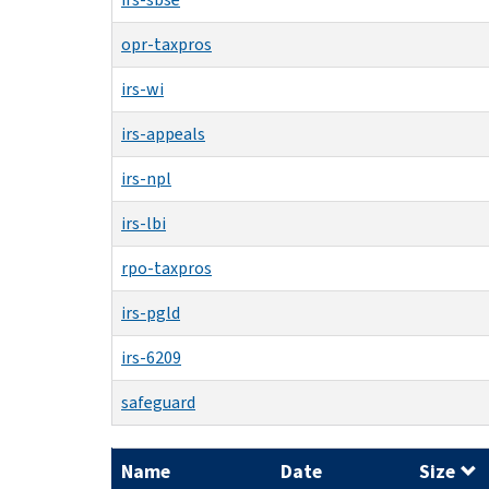
opr-taxpros
irs-wi
irs-appeals
irs-npl
irs-lbi
rpo-taxpros
irs-pgld
irs-6209
safeguard
Name
Date
Size