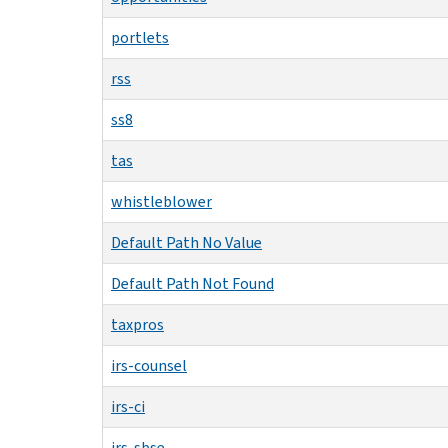
portlets
rss
ss8
tas
whistleblower
Default Path No Value
Default Path Not Found
taxpros
irs-counsel
irs-ci
irs-sbse