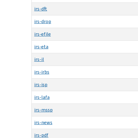
irs-dft
irs-drop
irs-efile
irs-eta
irs-il
irs-irbs
irs-isp
irs-lafa
irs-mssp
irs-news
irs-pdf