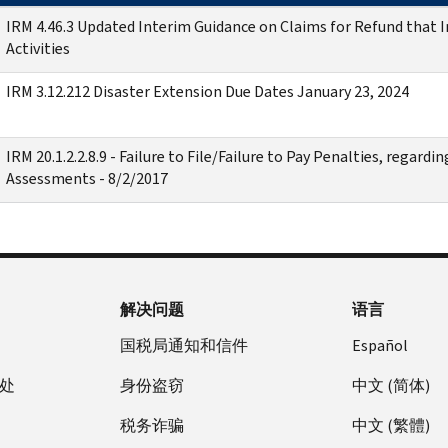
IRM 4.46.3 Updated Interim Guidance on Claims for Refund that In
Activities
IRM 3.12.212 Disaster Extension Due Dates January 23, 2024
IRM 20.1.2.2.8.9 - Failure to File/Failure to Pay Penalties, regard
Assessments - 8/2/2017
解决问题
语言
国税局通知和信件
Español
处
身份盗窃
中文 (简体)
税务诈骗
中文 (繁體)