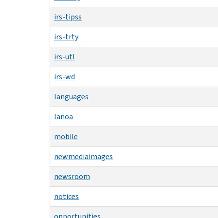
irs-tipss
irs-trty
irs-utl
irs-wd
languages
lanoa
mobile
newmediaimages
newsroom
notices
opportunities