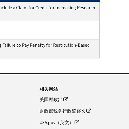
clude a Claim for Credit for Increasing Research
ing Failure to Pay Penalty for Restitution-Based
相关网站
美国财政部
财政部税务行政监察长
USA.gov（英文）