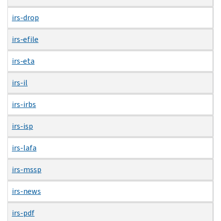
irs-drop
irs-efile
irs-eta
irs-il
irs-irbs
irs-isp
irs-lafa
irs-mssp
irs-news
irs-pdf