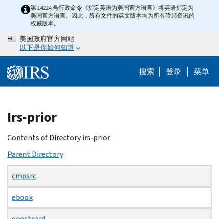
Skip
第 14224 号行政命令《指定英语为美国官方语言》将英语指定为
美国官方语言。因此，所有文件的英文版本均为所有联邦资讯的
to
权威版本。
main
美国政府官方网站
content
以下是你如何知道
搜索
登录
菜单
Beginning
Irs-prior
of
main
Contents of Directory irs-prior
content
Parent Directory
cmpsrc
ebook
epostcard