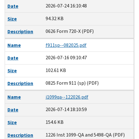
2026-07-24 16:10:48
Date
94.32 KB
Size
0626 Form 720-X (PDF)
Description
Name
f911sp--082025.pdf
2026-07-16 09:10:47
Date
102.61 KB
Size
0825 Form 911 (sp) (PDF)
Description
Name
i1099qa--122026.pdf
2026-07-14 18:10:59
Date
154.6 KB
Size
1226 Inst 1099-QA and 5498-QA (PDF)
Description