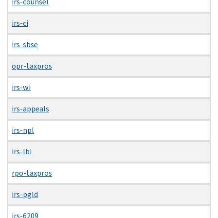
irs-counsel
irs-ci
irs-sbse
opr-taxpros
irs-wi
irs-appeals
irs-npl
irs-lbi
rpo-taxpros
irs-pgld
irs-6209