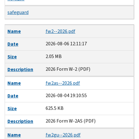
safeguard
Name
Date
Size
Description
Name
fw2--2026.pdf
2026-08-06 12:11:17
Date
2.05 MB
Size
2026 Form W-2 (PDF)
Description
Name
fw2as--2026.pdf
2026-08-04 19:10:55
Date
625.5 KB
Size
2026 Form W-2AS (PDF)
Description
Name
fw2gu--2026.pdf