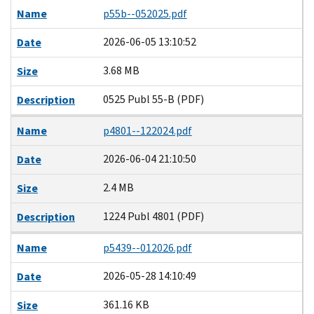
Name
p55b--052025.pdf
2026-06-05 13:10:52
Date
3.68 MB
Size
0525 Publ 55-B (PDF)
Description
Name
p4801--122024.pdf
2026-06-04 21:10:50
Date
2.4 MB
Size
1224 Publ 4801 (PDF)
Description
Name
p5439--012026.pdf
2026-05-28 14:10:49
Date
361.16 KB
Size