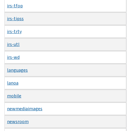
irs-tfop
irs-tipss
irs-trty
irs-utl
irs-wd
languages
lanoa
mobile
newmediaimages
newsroom