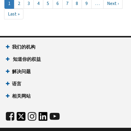
当
1
Page
2
Page
3
Page
4
Page
5
Page
6
Page
7
Page
8
Page
9
…
Next
Next ›
前
page
Last
Last »
页
page
面
我们的机构
知道你的权益
解决问题
语言
相关网站