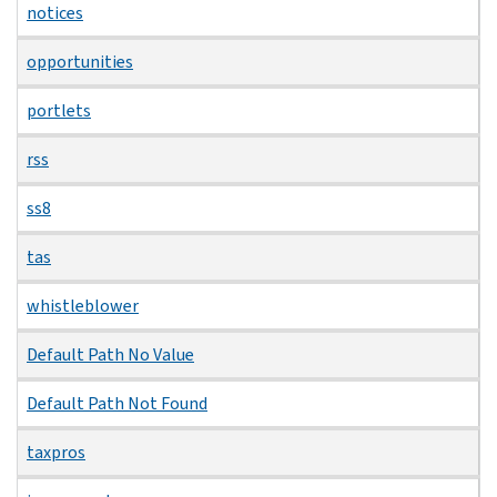
notices
opportunities
portlets
rss
ss8
tas
whistleblower
Default Path No Value
Default Path Not Found
taxpros