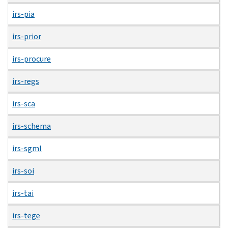
irs-pia
irs-prior
irs-procure
irs-regs
irs-sca
irs-schema
irs-sgml
irs-soi
irs-tai
irs-tege