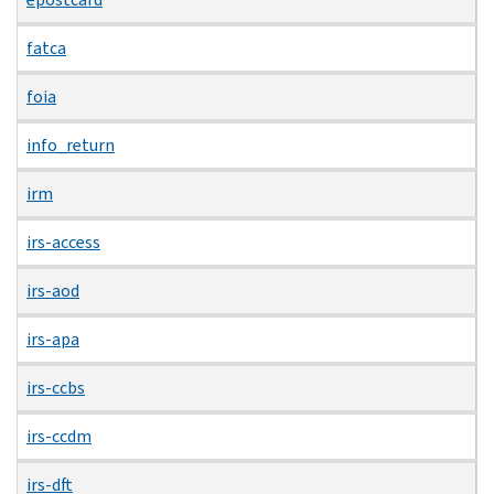
fatca
foia
info_return
irm
irs-access
irs-aod
irs-apa
irs-ccbs
irs-ccdm
irs-dft