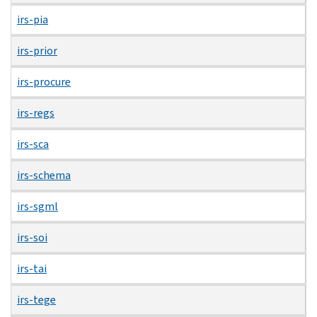
irs-pia
irs-prior
irs-procure
irs-regs
irs-sca
irs-schema
irs-sgml
irs-soi
irs-tai
irs-tege