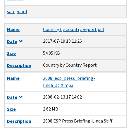
safeguard
Name
Date
Size
Description
Name
Country by Country Report.pdf
2017-07-19 18:11:26
Date
54.05 KB
Size
Country by Country Report
Description
Name
2008_esp_press_briefing-
linda_stiff.mp3
2008-02-13 17:14:02
Date
2.62 MB
Size
2008 ESP Press Briefing-Linda Stiff
Description