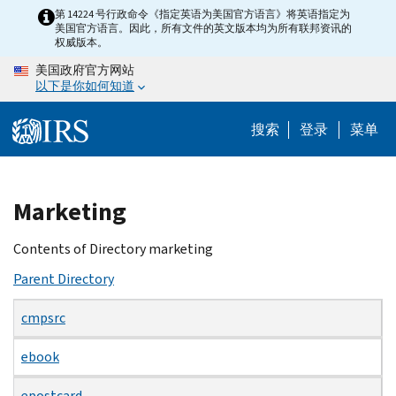
Skip
第 14224 号行政命令《指定英语为美国官方语言》将英语指定为
美国官方语言。因此，所有文件的英文版本均为所有联邦资讯的
to
权威版本。
main
美国政府官方网站
content
以下是你如何知道
搜索
登录
菜单
Beginning
Marketing
of
main
Contents of Directory marketing
content
Parent Directory
cmpsrc
ebook
epostcard