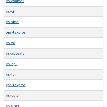
irs-counsel
irs-ci
irs-sbse
opr-taxpros
irs-wi
irs-appeals
irs-npl
irs-lbi
rpo-taxpros
irs-pgld
irs-6209