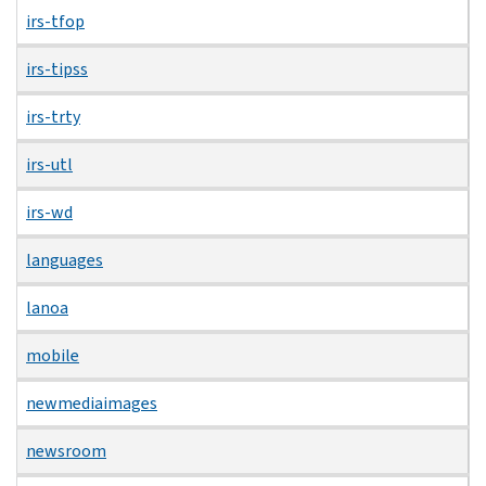
irs-tfop
irs-tipss
irs-trty
irs-utl
irs-wd
languages
lanoa
mobile
newmediaimages
newsroom