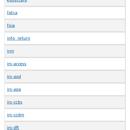
fatca
foia
info_return
irm
irs-access
irs-aod
irs-apa
irs-ccbs
irs-ccdm
irs-dft