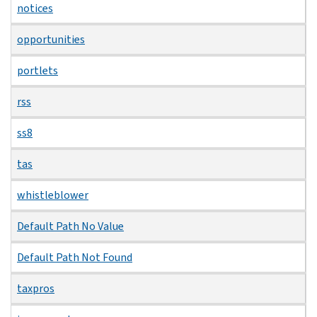
notices
opportunities
portlets
rss
ss8
tas
whistleblower
Default Path No Value
Default Path Not Found
taxpros