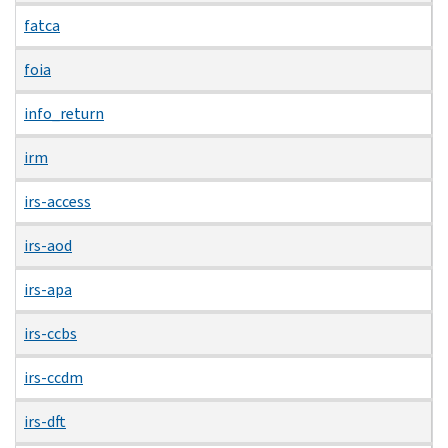
fatca
foia
info_return
irm
irs-access
irs-aod
irs-apa
irs-ccbs
irs-ccdm
irs-dft