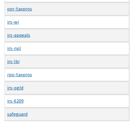
opr-taxpros
irs-wi
irs-appeals
irs-npl
irs-lbi
rpo-taxpros
irs-pgld
irs-6209
safeguard