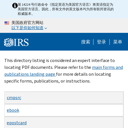
Skip
第 14224 号行政命令《指定英语为美国官方语言》将英语指定为
美国官方语言。因此，所有文件的英文版本均为所有联邦资讯的
to
权威版本。
main
美国政府官方网站
content
以下是你如何知道
搜索
登录
菜单
Beginning
This directory listing is considered an expert interface to
of
locating PDF documents. Please refer to the
main forms and
main
publications landing page
for more details on locating
content
specific forms, publications, or instructions.
cmpsrc
ebook
epostcard