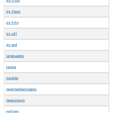
irs-tfop
irs-tipss
irs-trty
irs-utl
irs-wd
languages
lanoa
mobile
newmediaimages
newsroom
notices