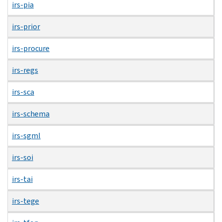
irs-pia
irs-prior
irs-procure
irs-regs
irs-sca
irs-schema
irs-sgml
irs-soi
irs-tai
irs-tege