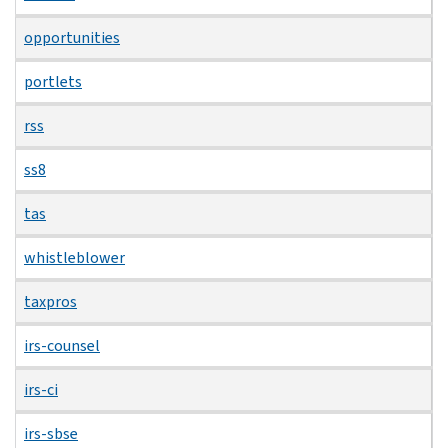
opportunities
portlets
rss
ss8
tas
whistleblower
taxpros
irs-counsel
irs-ci
irs-sbse