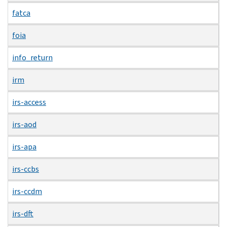
fatca
foia
info_return
irm
irs-access
irs-aod
irs-apa
irs-ccbs
irs-ccdm
irs-dft