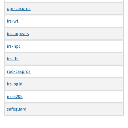
opr-taxpros
irs-wi
irs-appeals
irs-npl
irs-lbi
rpo-taxpros
irs-pgld
irs-6209
safeguard