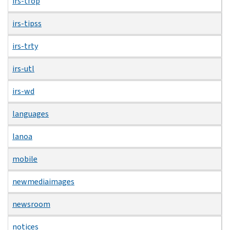
irs-tfop
irs-tipss
irs-trty
irs-utl
irs-wd
languages
lanoa
mobile
newmediaimages
newsroom
notices