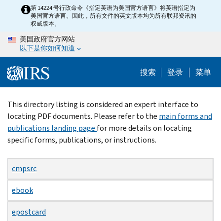
Skip
第 14224 号行政命令《指定英语为美国官方语言》将英语指定为
美国官方语言。因此，所有文件的英文版本均为所有联邦资讯的
to
权威版本。
main
美国政府官方网站
content
以下是你如何知道
搜索
登录
菜单
Beginning
This directory listing is considered an expert interface to
of
locating PDF documents. Please refer to the
main forms and
main
publications landing page
for more details on locating
content
specific forms, publications, or instructions.
cmpsrc
ebook
epostcard