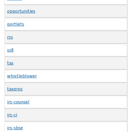
opportunities
portlets
rss
ss8
tas
whistleblower
taxpros
irs-counsel
irs-ci
irs-sbse