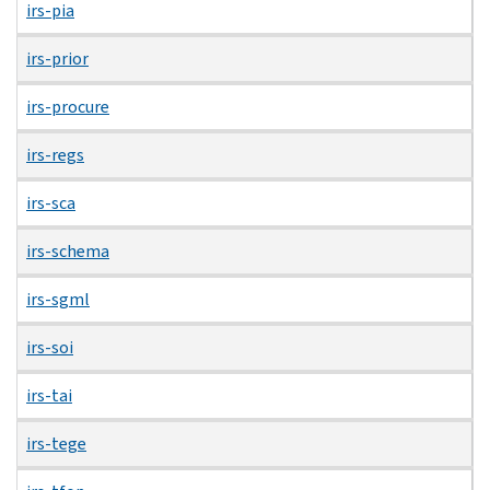
irs-pia
irs-prior
irs-procure
irs-regs
irs-sca
irs-schema
irs-sgml
irs-soi
irs-tai
irs-tege