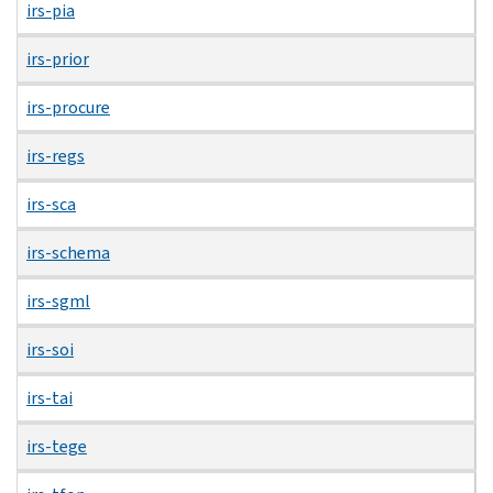
irs-pia
irs-prior
irs-procure
irs-regs
irs-sca
irs-schema
irs-sgml
irs-soi
irs-tai
irs-tege