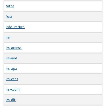
fatca
foia
info_return
irm
irs-access
irs-aod
irs-apa
irs-ccbs
irs-ccdm
irs-dft