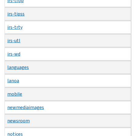
irs-tfop
irs-tipss
irs-trty
irs-utl
irs-wd
languages
lanoa
mobile
newmediaimages
newsroom
notices