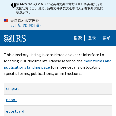
Skip
第 14224 号行政命令《指定英语为美国官方语言》将英语指定为
美国官方语言。因此，所有文件的英文版本均为所有联邦资讯的
to
权威版本。
main
美国政府官方网站
content
以下是你如何知道
搜索
登录
菜单
Beginning
This directory listing is considered an expert interface to
of
locating PDF documents. Please refer to the
main forms and
main
publications landing page
for more details on locating
content
specific forms, publications, or instructions.
cmpsrc
ebook
epostcard