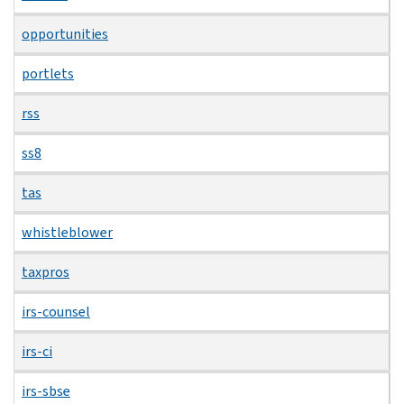
opportunities
portlets
rss
ss8
tas
whistleblower
taxpros
irs-counsel
irs-ci
irs-sbse