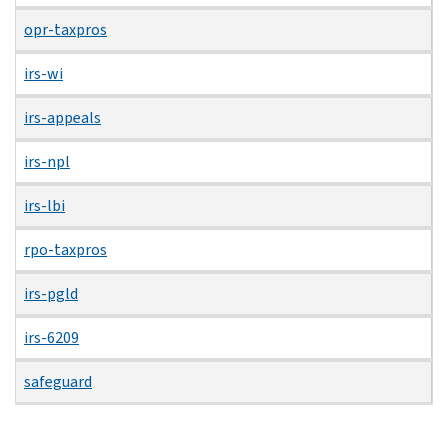
opr-taxpros
irs-wi
irs-appeals
irs-npl
irs-lbi
rpo-taxpros
irs-pgld
irs-6209
safeguard