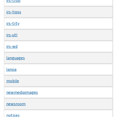
irs-tfop
irs-tipss
irs-trty
irs-utl
irs-wd
languages
lanoa
mobile
newmediaimages
newsroom
notices