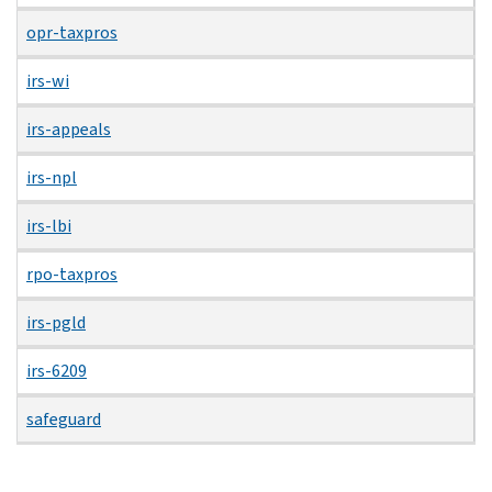
opr-taxpros
irs-wi
irs-appeals
irs-npl
irs-lbi
rpo-taxpros
irs-pgld
irs-6209
safeguard