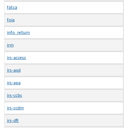
fatca
foia
info_return
irm
irs-access
irs-aod
irs-apa
irs-ccbs
irs-ccdm
irs-dft