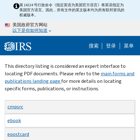
Skip
第 14224 号行政命令《指定英语为美国官方语言》将英语指定为
美国官方语言。因此，所有文件的英文版本均为所有联邦资讯的
to
权威版本。
main
美国政府官方网站
content
以下是你如何知道
搜索
登录
菜单
Beginning
This directory listing is considered an expert interface to
of
locating PDF documents. Please refer to the
main forms and
main
publications landing page
for more details on locating
content
specific forms, publications, or instructions.
cmpsrc
ebook
epostcard