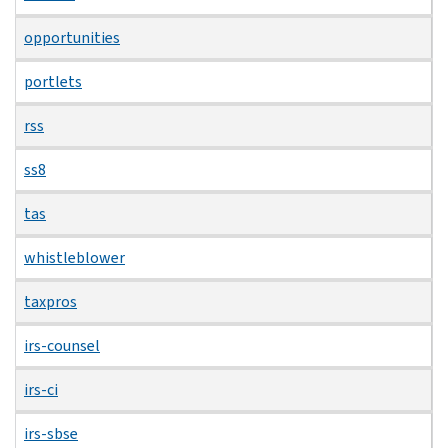
opportunities
portlets
rss
ss8
tas
whistleblower
taxpros
irs-counsel
irs-ci
irs-sbse