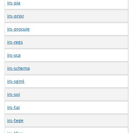
irs-pia
irs-prior
irs-procure
irs-regs
irs-sca
irs-schema
irs-sgml
irs-soi
irs-tai
irs-tege