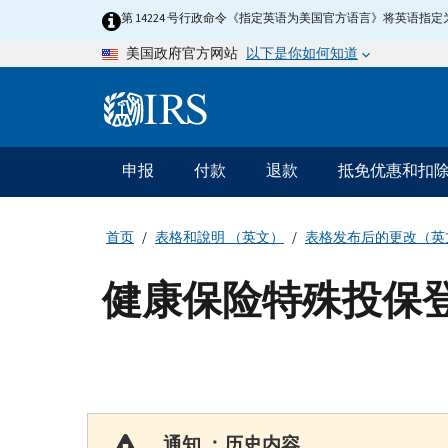
Skip
第 14224 号行政命令《指定英语为美国官方语言》将英语
to
以下是你如何知道
美国政府官方网站
main
content
Information
Menu
申报
付款
退款
抵免优惠和扣
主
要
导
首页
表格和說明 （英文）
表格发布后的更改（英
航
健康保险特殊投保登记
通知 ：历史内容